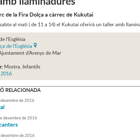
 amb llaminadures
rc de la Fira Dolça a càrrec de Kukutai
sabte al mati ( de 11 a 14) el Kukutai oferirà un taller amb llami
de l'Església
ça de l'Església
Ajuntament d'Arenys de Mar
e:
Mostra, Infantils
s 2016
Ó RELACIONADA
desembre
de
2016
al
e
desembre
de
2016
canters
desembre
de
2016