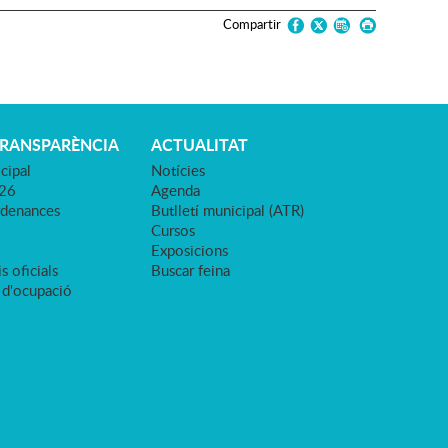
Compartir
TRANSPARÈNCIA
ACTUALITAT
cipal
Notícies
026
Agenda
rdenances
Butlletí municipal (ATR)
Cursos
Exposicions
s oficials
Buscar feina
 d'ocupació