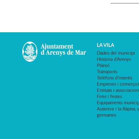
LA VILA
Dades del municipi
Història d'Arenys
Plànol
Transports
Telèfons d'interès
Empreses i comerço
Entitats i associacion
Fires i festes
Equipaments municip
Auterive i la Ràpita, 
germanes