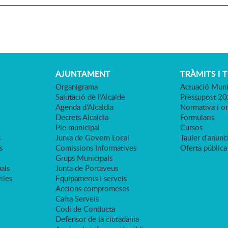
AJUNTAMENT
TRÀMITS I 
Organigrama
Actuació Muni
Salutació de l'Alcalde
Pressupost 2
Agenda d'Alcaldia
Normativa i o
Decrets Alcaldia
Formularis
Ple municipal
Cursos
s
Junta de Govern Local
Tauler d'anunci
s
Comissions Informatives
Oferta pública
Grups Municipals
als
Junta de Portaveus
viles
Equipaments i serveis
Accions compromeses
Carta Serveis
Codi de Conducta
Defensor de la ciutadania