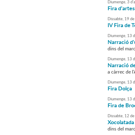
Diumenge,
3
d'
a
Fira d'arte
Dissabte,
19
de
IV Fira de 
Diumenge,
13
d
Narració d'
dins del mar
Diumenge,
13
d
Narració d
a càrrec de l
Diumenge,
13
d
Fira Dolça
Diumenge,
13
d
Fira de Bro
Dissabte,
12
de
Xocolatada 
dins del marc