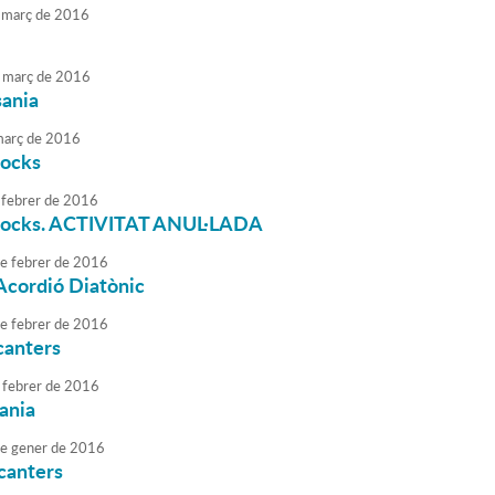
març
de
2016
març
de
2016
sania
arç
de
2016
tocks
febrer
de
2016
Stocks. ACTIVITAT ANUL·LADA
e
febrer
de
2016
l'Acordió Diatònic
e
febrer
de
2016
canters
febrer
de
2016
sania
e
gener
de
2016
canters