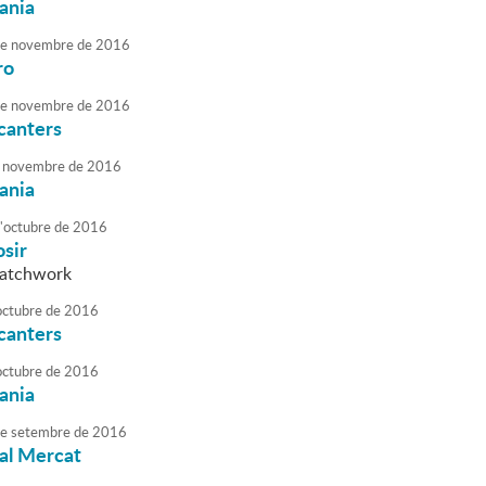
sania
e
novembre
de
2016
ro
e
novembre
de
2016
canters
novembre
de
2016
sania
'
octubre
de
2016
osir
patchwork
octubre
de
2016
canters
octubre
de
2016
sania
e
setembre
de
2016
al Mercat