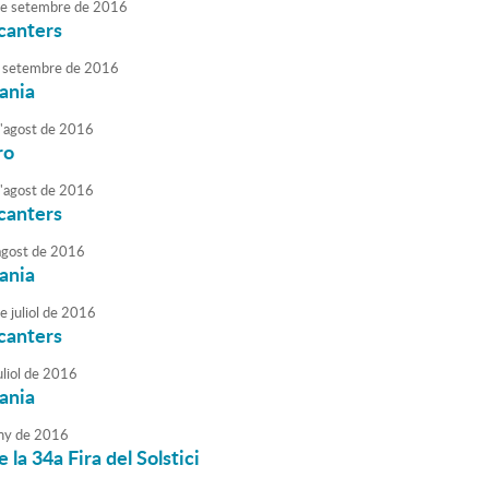
e
setembre
de
2016
canters
setembre
de
2016
sania
'
agost
de
2016
ro
'
agost
de
2016
canters
agost
de
2016
sania
e
juliol
de
2016
canters
liol
de
2016
sania
ny
de
2016
 la 34a Fira del Solstici