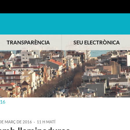
TRANSPARÈNCIA
SEU ELECTRÒNICA
016
DE
MARÇ
DE
2016
-
11 H MATÍ