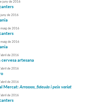
e
juny
de
2016
canters
juny
de
2016
sania
maig
de
2016
canters
maig
de
2016
sania
'
abril
de
2016
la cervesa artesana
'
abril
de
2016
ro
'
abril
de
2016
 al Mercat:
Arrossos, fideuàs i peix variat
'
abril
de
2016
canters