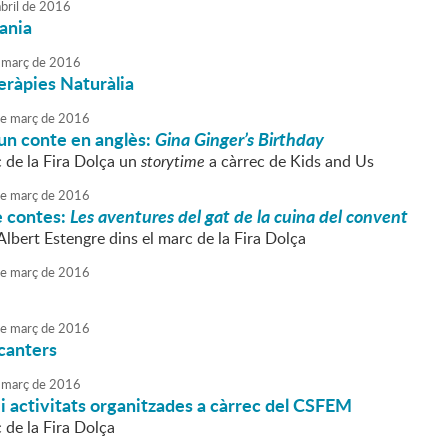
bril
de
2016
sania
març
de
2016
Teràpies Naturàlia
e
març
de
2016
un conte en anglès:
Gina Ginger’s Birthday
c de la Fira Dolça un
storytime
a càrrec de Kids and Us
e
març
de
2016
e contes:
Les aventures del gat de la cuina del convent
'Albert Estengre dins el marc de la Fira Dolça
e
març
de
2016
e
març
de
2016
canters
març
de
2016
i activitats organitzades a càrrec del CSFEM
 de la Fira Dolça