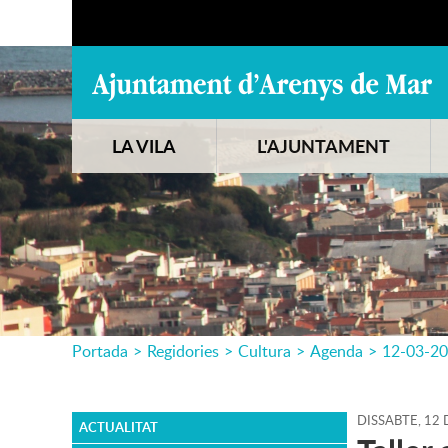
LA VILA
L'AJUNTAMENT
Portada
>
Regidories
>
Cultura
>
Agenda
>
12-03-2
DISSABTE,
12
ACTUALITAT