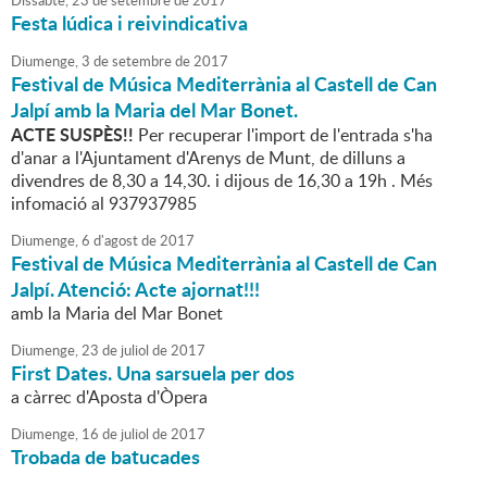
Dissabte,
23
de
setembre
de
2017
Festa lúdica i reivindicativa
Diumenge,
3
de
setembre
de
2017
Festival de Música Mediterrània al Castell de Can
Jalpí amb la Maria del Mar Bonet.
ACTE SUSPÈS!!
Per recuperar l'import de l'entrada s'ha
d'anar a l'Ajuntament d'Arenys de Munt, de dilluns a
divendres de 8,30 a 14,30. i dijous de 16,30 a 19h . Més
infomació al 937937985
Diumenge,
6
d'
agost
de
2017
Festival de Música Mediterrània al Castell de Can
Jalpí. Atenció: Acte ajornat!!!
amb la Maria del Mar Bonet
Diumenge,
23
de
juliol
de
2017
First Dates. Una sarsuela per dos
a càrrec d'Aposta d'Òpera
Diumenge,
16
de
juliol
de
2017
Trobada de batucades