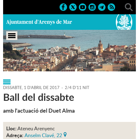
Portada
>
Regidories
>
Cultura
>
Agenda
>
01-04-2017
DISSABTE,
1
D'
ABRIL
DE
2017
-
2/4 D'11 NIT
Ball del dissabte
amb l'actuació del Duet Alma
Lloc:
Ateneu Arenyenc
Adreça:
Anselm Clavé, 22