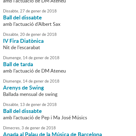
amb l'actuació de DM Ateneu
Dissabte,
27
de
gener
de
2018
Ball del dissabte
amb l'actuació d'Albert Sax
Dissabte,
20
de
gener
de
2018
IV Fira Diatònica
Nit de l'escarabat
Diumenge,
14
de
gener
de
2018
Ball de tarda
amb l'actuació de DM Ateneu
Diumenge,
14
de
gener
de
2018
Arenys de Swing
Ballada mensual de swing
Dissabte,
13
de
gener
de
2018
Ball del dissabte
amb l'actuació de Pep i Ma José Músics
Dimecres,
3
de
gener
de
2018
Anada al Palau de la Música de Barcelona