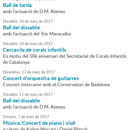
Ball de tarda
amb l'actuació de D.M. Ateneu
Dissabte,
18
de
març
de
2017
Ball del dissabte
amb l'actuació del Trio Maracaibo
Dissabte,
18
de
març
de
2017
Cercavila de corals infantils
En motiu del 50è aniversari del Secretariat de Corals Infantils
de Catalunya
Divendres,
17
de
març
de
2017
Concert d'orquestra de guitarres
Concert-intercanvi amb el Conservatori de Badalona
Dissabte,
11
de
març
de
2017
Ball del dissabte
amb l'actuació de D.M. Ateneu
Dimarts,
7
de
març
de
2017
Música. Concert de piano i violí
a càrrec de Kalina Macuta i Daniel Blanch