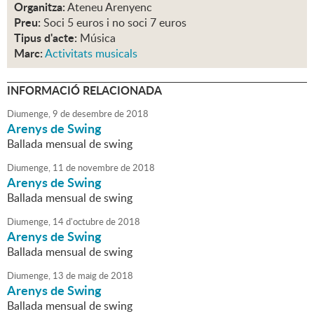
Organitza:
Ateneu Arenyenc
Preu:
Soci 5 euros i no soci 7 euros
Tipus d'acte:
Música
Marc:
Activitats musicals
INFORMACIÓ RELACIONADA
Diumenge,
9
de
desembre
de
2018
Arenys de Swing
Ballada mensual de swing
Diumenge,
11
de
novembre
de
2018
Arenys de Swing
Ballada mensual de swing
Diumenge,
14
d'
octubre
de
2018
Arenys de Swing
Ballada mensual de swing
Diumenge,
13
de
maig
de
2018
Arenys de Swing
Ballada mensual de swing