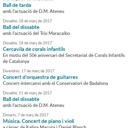
Ball de tarda
amb l'actuació de D.M. Ateneu
Dissabte,
18
de
març
de
2017
Ball del dissabte
amb l'actuació del Trio Maracaibo
Dissabte,
18
de
març
de
2017
Cercavila de corals infantils
En motiu del 50è aniversari del Secretariat de Corals Infantils
de Catalunya
Divendres,
17
de
març
de
2017
Concert d'orquestra de guitarres
Concert-intercanvi amb el Conservatori de Badalona
Dissabte,
11
de
març
de
2017
Ball del dissabte
amb l'actuació de D.M. Ateneu
Dimarts,
7
de
març
de
2017
Música. Concert de piano i violí
a càrrec de Kalina Macuta i Daniel Blanch