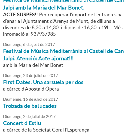
Festival de Música Mediterrània al Castell de Can
Jalpí amb la Maria del Mar Bonet.
ACTE SUSPÈS!!
Per recuperar l'import de l'entrada s'ha
d'anar a l'Ajuntament d'Arenys de Munt, de dilluns a
divendres de 8,30 a 14,30. i dijous de 16,30 a 19h . Més
infomació al 937937985
Diumenge,
6
d'
agost
de
2017
Festival de Música Mediterrània al Castell de Can
Jalpí. Atenció: Acte ajornat!!!
amb la Maria del Mar Bonet
Diumenge,
23
de
juliol
de
2017
First Dates. Una sarsuela per dos
a càrrec d'Aposta d'Òpera
Diumenge,
16
de
juliol
de
2017
Trobada de batucades
Diumenge,
2
de
juliol
de
2017
Concert d'Estiu
a càrrec de la Societat Coral l'Esperança