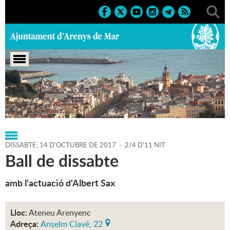
Portada
>
Regidories
>
Cultura
>
Agenda
>
14-10-2017
DISSABTE,
14
D'
OCTUBRE
DE
2017
-
2/4 D'11 NIT
Ball de dissabte
amb l'actuació d'Albert Sax
Lloc:
Ateneu Arenyenc
Adreça:
Anselm Clavé, 22