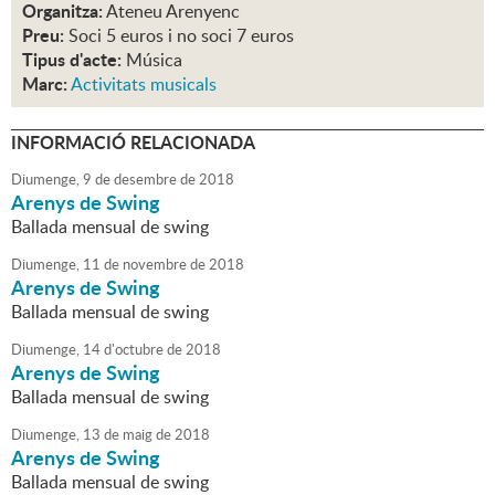
Organitza:
Ateneu Arenyenc
Preu:
Soci 5 euros i no soci 7 euros
Tipus d'acte:
Música
Marc:
Activitats musicals
INFORMACIÓ RELACIONADA
Diumenge,
9
de
desembre
de
2018
Arenys de Swing
Ballada mensual de swing
Diumenge,
11
de
novembre
de
2018
Arenys de Swing
Ballada mensual de swing
Diumenge,
14
d'
octubre
de
2018
Arenys de Swing
Ballada mensual de swing
Diumenge,
13
de
maig
de
2018
Arenys de Swing
Ballada mensual de swing