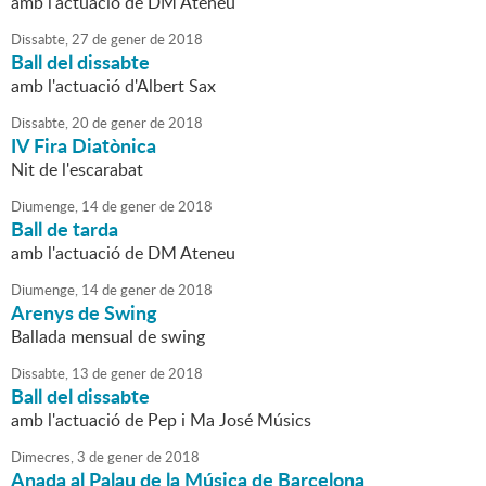
amb l'actuació de DM Ateneu
Dissabte,
27
de
gener
de
2018
Ball del dissabte
amb l'actuació d'Albert Sax
Dissabte,
20
de
gener
de
2018
IV Fira Diatònica
Nit de l'escarabat
Diumenge,
14
de
gener
de
2018
Ball de tarda
amb l'actuació de DM Ateneu
Diumenge,
14
de
gener
de
2018
Arenys de Swing
Ballada mensual de swing
Dissabte,
13
de
gener
de
2018
Ball del dissabte
amb l'actuació de Pep i Ma José Músics
Dimecres,
3
de
gener
de
2018
Anada al Palau de la Música de Barcelona