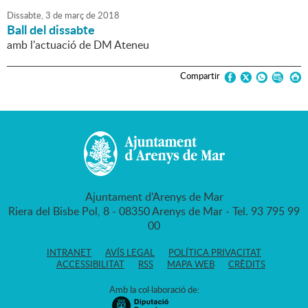
Dissabte,
3
de
març
de
2018
Ball del dissabte
amb l'actuació de DM Ateneu
Compartir
Ajuntament d'Arenys de Mar
Riera del Bisbe Pol, 8 - 08350 Arenys de Mar - Tel. 93 795 99
00
INTRANET
AVÍS LEGAL
POLÍTICA PRIVACITAT
ACCESSIBILITAT
RSS
MAPA WEB
CRÈDITS
Amb la col·laboració de: