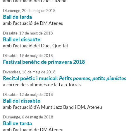
amb l'actuació del Duet Lazena
Diumenge,
20
de
maig
de
2018
Ball de tarda
amb l'actuació de DM Ateneu
Dissabte,
19
de
maig
de
2018
Ball del dissabte
amb l'actuació del Duet Que Tal
Dissabte,
19
de
maig
de
2018
Festival benèfic de primavera 2018
Divendres,
18
de
maig
de
2018
Recital poètic i musical:
Petits poemes, petits pianistes
a càrrec dels alumnes de la Laia Torras
Dissabte,
12
de
maig
de
2018
Ball del dissabte
amb l'actuació d'A Munt Jazz Band i DM. Ateneu
Diumenge,
6
de
maig
de
2018
Ball de tarda
amb l'actuació de DM Ateneu