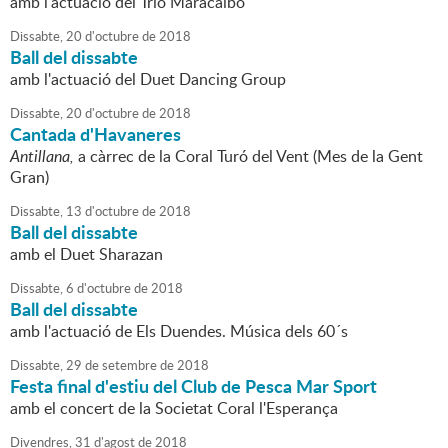
amb l'actuació del Trio Maracaibo
Dissabte,
20
d'
octubre
de
2018
Ball del dissabte
amb l'actuació del Duet Dancing Group
Dissabte,
20
d'
octubre
de
2018
Cantada d'Havaneres
Antillana,
a càrrec de la Coral Turó del Vent (Mes de la Gent
Gran)
Dissabte,
13
d'
octubre
de
2018
Ball del dissabte
amb el Duet Sharazan
Dissabte,
6
d'
octubre
de
2018
Ball del dissabte
amb l'actuació de Els Duendes. Música dels 60´s
Dissabte,
29
de
setembre
de
2018
Festa final d'estiu del Club de Pesca Mar Sport
amb el concert de la Societat Coral l'Esperança
Divendres,
31
d'
agost
de
2018