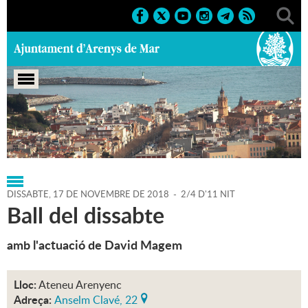
Portada
>
Regidories
>
Cultura
>
Agenda
>
17-11-2018
DISSABTE,
17
DE
NOVEMBRE
DE
2018
-
2/4 D'11 NIT
Ball del dissabte
amb l'actuació de David Magem
Lloc:
Ateneu Arenyenc
Adreça:
Anselm Clavé, 22