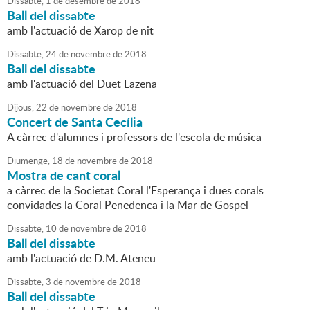
Dissabte,
1
de
desembre
de
2018
Ball del dissabte
amb l'actuació de Xarop de nit
Dissabte,
24
de
novembre
de
2018
Ball del dissabte
amb l'actuació del Duet Lazena
Dijous,
22
de
novembre
de
2018
Concert de Santa Cecília
A càrrec d'alumnes i professors de l'escola de música
Diumenge,
18
de
novembre
de
2018
Mostra de cant coral
a càrrec de la Societat Coral l'Esperança i dues corals
convidades la Coral Penedenca i la Mar de Gospel
Dissabte,
10
de
novembre
de
2018
Ball del dissabte
amb l'actuació de D.M. Ateneu
Dissabte,
3
de
novembre
de
2018
Ball del dissabte