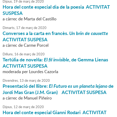
Dijous,
19
de
març
de
2020
Hora del conte especial dia de la poesia ACTIVITAT
SUSPESA
a càrrec de Marta del Castillo
Dimarts,
17
de
març
de
2020
Converses a la carta en francès.
Un brin de causette
ACTIVITAT SUSPESA
a càrrec de Carme Porcel
Dilluns,
16
de
març
de
2020
Tertúlia de novel·la:
El fil invisible
, de Gemma Lienas
ACTIVITAT SUSPESA
moderada per Lourdes Cazorla
Divendres,
13
de
març
de
2020
Presentació del llibre:
El Futuro es un planeta lejano
de
Jordi Mas Gran (J.M. Gran) ACTIVITAT SUSPESA
a càrrec de Manuel Piñeiro
Dijous,
12
de
març
de
2020
Hora del conte especial Gianni Rodari ACTIVITAT