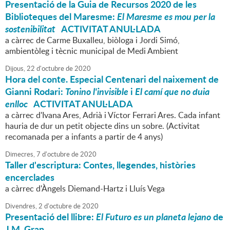
Presentació de la Guia de Recursos 2020 de les
Biblioteques del Maresme:
El Maresme es mou per la
sostenibilitat
ACTIVITAT ANUL·LADA
a càrrec de Carme Buxalleu, biòloga i Jordi Simó,
ambientòleg i tècnic municipal de Medi Ambient
Dijous,
22
d'
octubre
de
2020
Hora del conte. Especial Centenari del naixement de
Gianni Rodari:
Tonino l'invisible
i
El camí que no duia
enlloc
ACTIVITAT ANUL·LADA
a càrrec d'Ivana Ares, Adrià i Víctor Ferrari Ares. Cada infant
hauria de dur un petit objecte dins un sobre. (Activitat
recomanada per a infants a partir de 4 anys)
Dimecres,
7
d'
octubre
de
2020
Taller d'escriptura: Contes, llegendes, històries
encerclades
a càrrec d'Àngels Diemand-Hartz i Lluís Vega
Divendres,
2
d'
octubre
de
2020
Presentació del llibre:
El Futuro es un planeta lejano
de
J.M. Gran