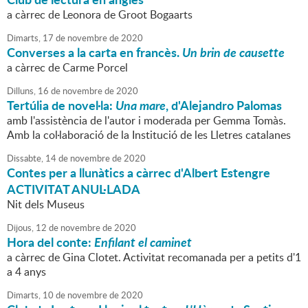
a càrrec de Leonora de Groot Bogaarts
Dimarts,
17
de
novembre
de
2020
Converses a la carta en francès.
Un brin de causette
a càrrec de Carme Porcel
Dilluns,
16
de
novembre
de
2020
Tertúlia de novel·la:
Una mare
, d'Alejandro Palomas
amb l'assistència de l'autor i moderada per Gemma Tomàs.
Amb la col·laboració de la Institució de les Lletres catalanes
Dissabte,
14
de
novembre
de
2020
Contes per a llunàtics a càrrec d'Albert Estengre
ACTIVITAT ANUL·LADA
Nit dels Museus
Dijous,
12
de
novembre
de
2020
Hora del conte:
Enfilant el caminet
a càrrec de Gina Clotet. Activitat recomanada per a petits d'1
a 4 anys
Dimarts,
10
de
novembre
de
2020