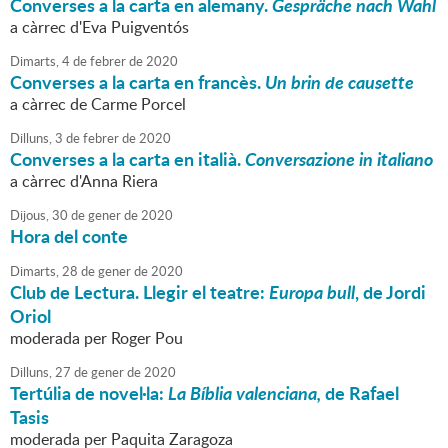
Converses a la carta en alemany.
Gespräche nach Wahl
a càrrec d'Eva Puigventós
Dimarts,
4
de
febrer
de
2020
Converses a la carta en francès.
Un brin de causette
a càrrec de Carme Porcel
Dilluns,
3
de
febrer
de
2020
Converses a la carta en italià.
Conversazione in italiano
a càrrec d'Anna Riera
Dijous,
30
de
gener
de
2020
Hora del conte
Dimarts,
28
de
gener
de
2020
Club de Lectura. Llegir el teatre:
Europa bull
, de Jordi
Oriol
moderada per Roger Pou
Dilluns,
27
de
gener
de
2020
Tertúlia de novel·la:
La Bíblia valenciana,
de Rafael
Tasis
moderada per Paquita Zaragoza