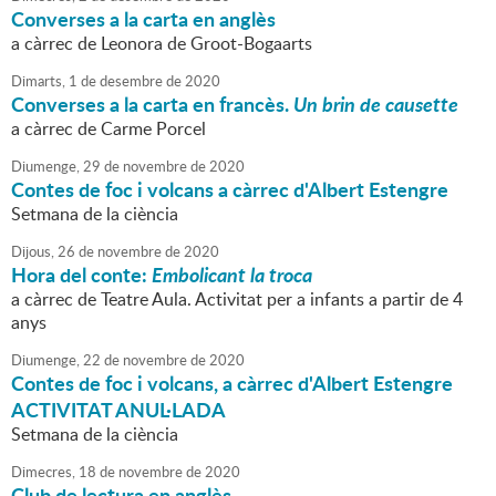
Converses a la carta en anglès
a càrrec de Leonora de Groot-Bogaarts
Dimarts,
1
de
desembre
de
2020
Converses a la carta en francès.
Un brin de causette
a càrrec de Carme Porcel
Diumenge,
29
de
novembre
de
2020
Contes de foc i volcans a càrrec d'Albert Estengre
Setmana de la ciència
Dijous,
26
de
novembre
de
2020
Hora del conte:
Embolicant la troca
a càrrec de Teatre Aula. Activitat per a infants a partir de 4
anys
Diumenge,
22
de
novembre
de
2020
Contes de foc i volcans, a càrrec d'Albert Estengre
ACTIVITAT ANUL·LADA
Setmana de la ciència
Dimecres,
18
de
novembre
de
2020
Club de lectura en anglès