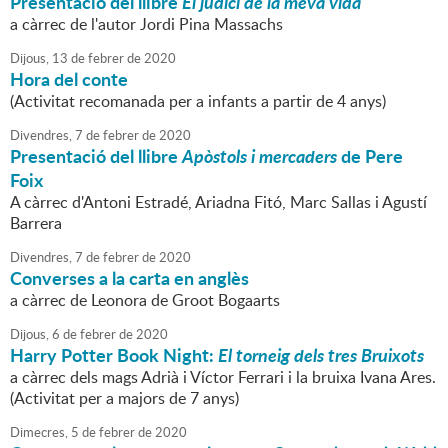
Presentació del llibre
El judici de la meva vida
a càrrec de l'autor Jordi Pina Massachs
Dijous,
13
de
febrer
de
2020
Hora del conte
(Activitat recomanada per a infants a partir de 4 anys)
Divendres,
7
de
febrer
de
2020
Presentació del llibre
Apòstols i mercaders
de Pere
Foix
A càrrec d'Antoni Estradé, Ariadna Fitó, Marc Sallas i Agustí
Barrera
Divendres,
7
de
febrer
de
2020
Converses a la carta en anglès
a càrrec de Leonora de Groot Bogaarts
Dijous,
6
de
febrer
de
2020
Harry Potter Book Night:
El torneig dels tres Bruixots
a càrrec dels mags Adrià i Víctor Ferrari i la bruixa Ivana Ares.
(Activitat per a majors de 7 anys)
Dimecres,
5
de
febrer
de
2020