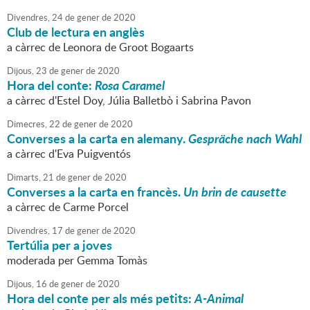
Divendres,
24
de
gener
de
2020
Club de lectura en anglès
a càrrec de Leonora de Groot Bogaarts
Dijous,
23
de
gener
de
2020
Hora del conte:
Rosa Caramel
a càrrec d'Estel Doy, Júlia Balletbò i Sabrina Pavon
Dimecres,
22
de
gener
de
2020
Converses a la carta en alemany.
Gespräche nach Wahl
a càrrec d'Eva Puigventós
Dimarts,
21
de
gener
de
2020
Converses a la carta en francès.
Un brin de causette
a càrrec de Carme Porcel
Divendres,
17
de
gener
de
2020
Tertúlia per a joves
moderada per Gemma Tomàs
Dijous,
16
de
gener
de
2020
Hora del conte per als més petits:
A-Animal