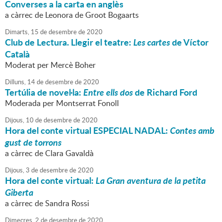
Converses a la carta en anglès
a càrrec de Leonora de Groot Bogaarts
Dimarts,
15
de
desembre
de
2020
Club de Lectura. Llegir el teatre:
Les cartes
de Víctor
Català
Moderat per Mercè Boher
Dilluns,
14
de
desembre
de
2020
Tertúlia de novel·la:
Entre ells dos
de Richard Ford
Moderada per Montserrat Fonoll
Dijous,
10
de
desembre
de
2020
Hora del conte virtual ESPECIAL NADAL:
Contes amb
gust de torrons
a càrrec de Clara Gavaldà
Dijous,
3
de
desembre
de
2020
Hora del conte virtual:
La Gran aventura de la petita
Giberta
a càrrec de Sandra Rossi
Dimecres,
2
de
desembre
de
2020