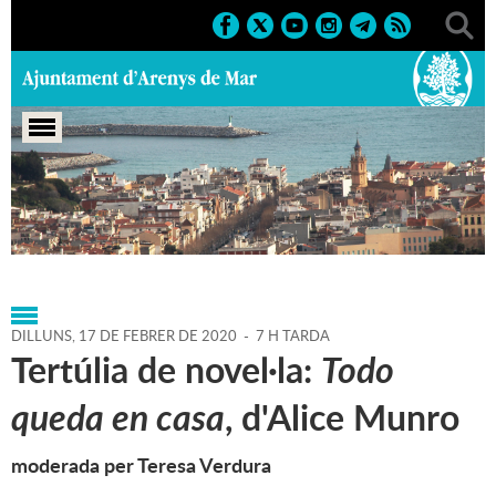
Portada
>
Regidories
>
Cultura
>
Biblioteca P. Fidel
Fita
>
Agenda
>
17-02-2020
DILLUNS,
17
DE
FEBRER
DE
2020
-
7 H TARDA
Tertúlia de novel·la:
Todo
queda en casa
, d'Alice Munro
moderada per Teresa Verdura