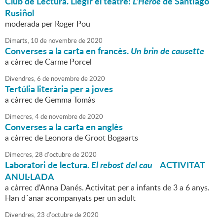
Club de Lectura. Llegir el teatre:
L'Hèroe
de Santiago
Rusiñol
moderada per Roger Pou
Dimarts,
10
de
novembre
de
2020
Converses a la carta en francès.
Un brin de causette
a càrrec de Carme Porcel
Divendres,
6
de
novembre
de
2020
Tertúlia literària per a joves
a càrrec de Gemma Tomàs
Dimecres,
4
de
novembre
de
2020
Converses a la carta en anglès
a càrrec de Leonora de Groot Bogaarts
Dimecres,
28
d'
octubre
de
2020
Laboratori de lectura.
El rebost del cau
ACTIVITAT
ANUL·LADA
a càrrec d'Anna Danés. Activitat per a infants de 3 a 6 anys.
Han d´anar acompanyats per un adult
Divendres,
23
d'
octubre
de
2020