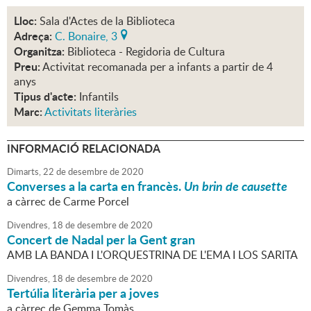
Lloc:
Sala d'Actes de la Biblioteca
Adreça:
C. Bonaire, 3
Organitza:
Biblioteca - Regidoria de Cultura
Preu:
Activitat recomanada per a infants a partir de 4
anys
Tipus d'acte:
Infantils
Marc:
Activitats literàries
INFORMACIÓ RELACIONADA
Dimarts,
22
de
desembre
de
2020
Converses a la carta en francès.
Un brin de causette
a càrrec de Carme Porcel
Divendres,
18
de
desembre
de
2020
Concert de Nadal per la Gent gran
AMB LA BANDA I L'ORQUESTRINA DE L'EMA I LOS SARITA
Divendres,
18
de
desembre
de
2020
Tertúlia literària per a joves
a càrrec de Gemma Tomàs