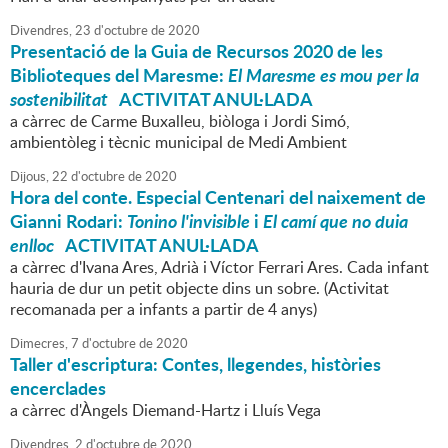
Divendres,
23
d'
octubre
de
2020
Presentació de la Guia de Recursos 2020 de les
Biblioteques del Maresme:
El Maresme es mou per la
sostenibilitat
ACTIVITAT ANUL·LADA
a càrrec de Carme Buxalleu, biòloga i Jordi Simó,
ambientòleg i tècnic municipal de Medi Ambient
Dijous,
22
d'
octubre
de
2020
Hora del conte. Especial Centenari del naixement de
Gianni Rodari:
Tonino l'invisible
i
El camí que no duia
enlloc
ACTIVITAT ANUL·LADA
a càrrec d'Ivana Ares, Adrià i Víctor Ferrari Ares. Cada infant
hauria de dur un petit objecte dins un sobre. (Activitat
recomanada per a infants a partir de 4 anys)
Dimecres,
7
d'
octubre
de
2020
Taller d'escriptura: Contes, llegendes, històries
encerclades
a càrrec d'Àngels Diemand-Hartz i Lluís Vega
Divendres,
2
d'
octubre
de
2020