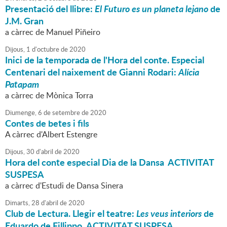
Presentació del llibre:
El Futuro es un planeta lejano
de
J.M. Gran
a càrrec de Manuel Piñeiro
Dijous,
1
d'
octubre
de
2020
Inici de la temporada de l'Hora del conte. Especial
Centenari del naixement de Gianni Rodari:
Alícia
Patapam
a càrrec de Mònica Torra
Diumenge,
6
de
setembre
de
2020
Contes de betes i fils
A càrrec d'Albert Estengre
Dijous,
30
d'
abril
de
2020
Hora del conte especial Dia de la Dansa ACTIVITAT
SUSPESA
a càrrec d'Estudi de Dansa Sinera
Dimarts,
28
d'
abril
de
2020
Club de Lectura. Llegir el teatre:
Les veus interiors
de
Eduardo de Fillippo ACTIVITAT SUSPESA