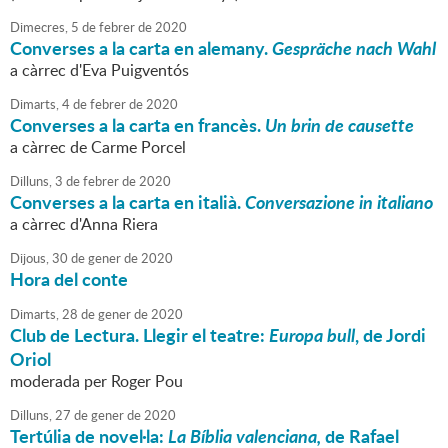
Dimecres,
5
de
febrer
de
2020
Converses a la carta en alemany.
Gespräche nach Wahl
a càrrec d'Eva Puigventós
Dimarts,
4
de
febrer
de
2020
Converses a la carta en francès.
Un brin de causette
a càrrec de Carme Porcel
Dilluns,
3
de
febrer
de
2020
Converses a la carta en italià.
Conversazione in italiano
a càrrec d'Anna Riera
Dijous,
30
de
gener
de
2020
Hora del conte
Dimarts,
28
de
gener
de
2020
Club de Lectura. Llegir el teatre:
Europa bull
, de Jordi
Oriol
moderada per Roger Pou
Dilluns,
27
de
gener
de
2020
Tertúlia de novel·la:
La Bíblia valenciana,
de Rafael