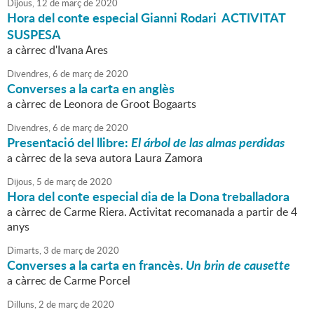
Dijous,
12
de
març
de
2020
Hora del conte especial Gianni Rodari ACTIVITAT
SUSPESA
a càrrec d'Ivana Ares
Divendres,
6
de
març
de
2020
Converses a la carta en anglès
a càrrec de Leonora de Groot Bogaarts
Divendres,
6
de
març
de
2020
Presentació del llibre:
El árbol de las almas perdidas
a càrrec de la seva autora Laura Zamora
Dijous,
5
de
març
de
2020
Hora del conte especial dia de la Dona treballadora
a càrrec de Carme Riera. Activitat recomanada a partir de 4
anys
Dimarts,
3
de
març
de
2020
Converses a la carta en francès.
Un brin de causette
a càrrec de Carme Porcel
Dilluns,
2
de
març
de
2020