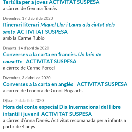
Tertúlia per a joves ACTIVITAT SUSPESA
a càrrec de Gemma Tomàs
Divendres,
17
d'
abril
de
2020
Itinerari literari
Miquel Llor i Laura a la ciutat dels
sants
ACTIVITAT SUSPESA
amb la Carme Rubio
Dimarts,
14
d'
abril
de
2020
Converses a la carta en francès.
Un brin de
causette
ACTIVITAT SUSPESA
a càrrec de Carme Porcel
Divendres,
3
d'
abril
de
2020
Converses a la carta en anglès
ACTIVITAT SUSPESA
a càrrec de Leonora de Groot Bogaarts
Dijous,
2
d'
abril
de
2020
Hora del conte especial Dia Internacional del llibre
infantil i juvenil ACTIVITAT SUSPESA
a càrrec d'Anna Danés. Activitat recomanada per a infants a
partir de 4 anys