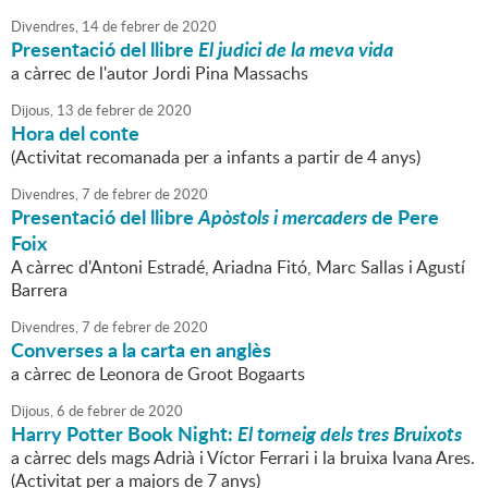
Divendres,
14
de
febrer
de
2020
Presentació del llibre
El judici de la meva vida
a càrrec de l'autor Jordi Pina Massachs
Dijous,
13
de
febrer
de
2020
Hora del conte
(Activitat recomanada per a infants a partir de 4 anys)
Divendres,
7
de
febrer
de
2020
Presentació del llibre
Apòstols i mercaders
de Pere
Foix
A càrrec d'Antoni Estradé, Ariadna Fitó, Marc Sallas i Agustí
Barrera
Divendres,
7
de
febrer
de
2020
Converses a la carta en anglès
a càrrec de Leonora de Groot Bogaarts
Dijous,
6
de
febrer
de
2020
Harry Potter Book Night:
El torneig dels tres Bruixots
a càrrec dels mags Adrià i Víctor Ferrari i la bruixa Ivana Ares.
(Activitat per a majors de 7 anys)