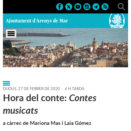
Portada
>
Regidories
>
Cultura
>
Biblioteca P. Fidel
Fita
>
Agenda
>
27-02-2020
DIJOUS,
27
DE
FEBRER
DE
2020
-
6 H TARDA
Hora del conte:
Contes
musicats
a càrrec de Mariona Mas i Laia Gómez