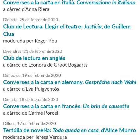
Converses a la carta en italià.
Conversazione in italiano
a càrrec d'Anna Riera
Dimarts,
25
de
febrer
de
2020
Club de Lectura. Llegir el teatre:
Justícia
, de Guillem
Clua
moderada per Roger Pou
Divendres,
21
de
febrer
de
2020
Club de lectura en anglès
a càrrec de Leonora de Groot Bogaarts
Dimecres,
19
de
febrer
de
2020
Converses a la carta en alemany.
Gespräche nach Wahl
a càrrec d'Eva Puigventós
Dimarts,
18
de
febrer
de
2020
Converses a la carta en francès.
Un brin de causette
a càrrec de Carme Porcel
Dilluns,
17
de
febrer
de
2020
Tertúlia de novel·la:
Todo queda en casa
, d'Alice Munro
moderada per Teresa Verdura