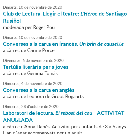
Dimarts,
10
de
novembre
de
2020
Club de Lectura. Llegir el teatre:
L'Hèroe
de Santiago
Rusiñol
moderada per Roger Pou
Dimarts,
10
de
novembre
de
2020
Converses a la carta en francès.
Un brin de causette
a càrrec de Carme Porcel
Divendres,
6
de
novembre
de
2020
Tertúlia literària per a joves
a càrrec de Gemma Tomàs
Dimecres,
4
de
novembre
de
2020
Converses a la carta en anglès
a càrrec de Leonora de Groot Bogaarts
Dimecres,
28
d'
octubre
de
2020
Laboratori de lectura.
El rebost del cau
ACTIVITAT
ANUL·LADA
a càrrec d'Anna Danés. Activitat per a infants de 3 a 6 anys.
Han d´anar acompanyats per un adult