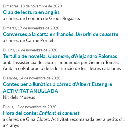
Dimecres,
18
de
novembre
de
2020
Club de lectura en anglès
a càrrec de Leonora de Groot Bogaarts
Dimarts,
17
de
novembre
de
2020
Converses a la carta en francès.
Un brin de causette
a càrrec de Carme Porcel
Dilluns,
16
de
novembre
de
2020
Tertúlia de novel·la:
Una mare
, d'Alejandro Palomas
amb l'assistència de l'autor i moderada per Gemma Tomàs.
Amb la col·laboració de la Institució de les Lletres catalanes
Dissabte,
14
de
novembre
de
2020
Contes per a llunàtics a càrrec d'Albert Estengre
ACTIVITAT ANUL·LADA
Nit dels Museus
Dijous,
12
de
novembre
de
2020
Hora del conte:
Enfilant el caminet
a càrrec de Gina Clotet. Activitat recomanada per a petits d'1
a 4 anys