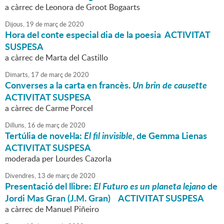
a càrrec de Leonora de Groot Bogaarts
Dijous,
19
de
març
de
2020
Hora del conte especial dia de la poesia ACTIVITAT
SUSPESA
a càrrec de Marta del Castillo
Dimarts,
17
de
març
de
2020
Converses a la carta en francès.
Un brin de causette
ACTIVITAT SUSPESA
a càrrec de Carme Porcel
Dilluns,
16
de
març
de
2020
Tertúlia de novel·la:
El fil invisible
, de Gemma Lienas
ACTIVITAT SUSPESA
moderada per Lourdes Cazorla
Divendres,
13
de
març
de
2020
Presentació del llibre:
El Futuro es un planeta lejano
de
Jordi Mas Gran (J.M. Gran) ACTIVITAT SUSPESA
a càrrec de Manuel Piñeiro