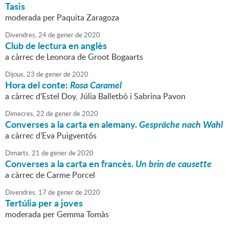
Tasis
moderada per Paquita Zaragoza
Divendres,
24
de
gener
de
2020
Club de lectura en anglès
a càrrec de Leonora de Groot Bogaarts
Dijous,
23
de
gener
de
2020
Hora del conte:
Rosa Caramel
a càrrec d'Estel Doy, Júlia Balletbò i Sabrina Pavon
Dimecres,
22
de
gener
de
2020
Converses a la carta en alemany.
Gespräche nach Wahl
a càrrec d'Eva Puigventós
Dimarts,
21
de
gener
de
2020
Converses a la carta en francès.
Un brin de causette
a càrrec de Carme Porcel
Divendres,
17
de
gener
de
2020
Tertúlia per a joves
moderada per Gemma Tomàs