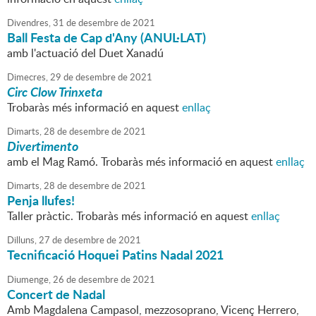
Divendres,
31
de
desembre
de
2021
Ball Festa de Cap d'Any (ANUL·LAT)
amb l'actuació del Duet Xanadú
Dimecres,
29
de
desembre
de
2021
Circ Clow Trinxeta
Trobaràs més informació en aquest
enllaç
Dimarts,
28
de
desembre
de
2021
Divertimento
amb el Mag Ramó. Trobaràs més informació en aquest
enllaç
Dimarts,
28
de
desembre
de
2021
Penja llufes!
Taller pràctic. Trobaràs més informació en aquest
enllaç
Dilluns,
27
de
desembre
de
2021
Tecnificació Hoquei Patins Nadal 2021
Diumenge,
26
de
desembre
de
2021
Concert de Nadal
Amb Magdalena Campasol, mezzosoprano, Vicenç Herrero,