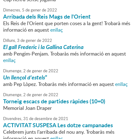
Dimecres,
5
de
gener
de
2022
Arribada dels Reis Mags de l'Orient
Els Reis de l'Orient que porten coses a la gent! Trobarà més
informació en aquest
enllaç
Dilluns,
3
de
gener
de
2022
El gall Frederic i la Gallina Caterina
amb Pengim-Penjam. Trobaràs més informació en aquest
enllaç
Diumenge,
2
de
gener
de
2022
Un llençol d'estels
”
amb Pep Lòpez. Trobaràs més informació en aquest
enllaç
Diumenge,
2
de
gener
de
2022
Torneig escacs de partides ràpides (10+0)
Memorial Joan Draper
Divendres,
31
de
desembre
de
2021
ACTIVITAT SUSPESA Les dotze campanades
Celebrem junts l'arribada del nou any. Trobaràs més
informació en aquest
enllaç