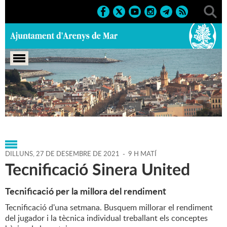
Portada
>
Agenda
>
27-12-
2021
>
Marcs
>
Esportius
>
2021
>
Activitats esportives
DILLUNS,
27
DE
DESEMBRE
DE
2021
-
9 H MATÍ
Tecnificació Sinera United
Tecnificació per la millora del rendiment
Tecnificació d'una setmana. Busquem millorar el rendiment
del jugador i la tècnica individual treballant els conceptes