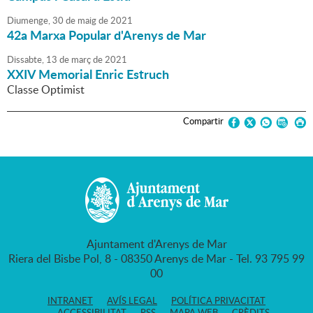
Diumenge,
30
de
maig
de
2021
42a Marxa Popular d'Arenys de Mar
Dissabte,
13
de
març
de
2021
XXIV Memorial Enric Estruch
Classe Optimist
Compartir
Ajuntament d'Arenys de Mar
Riera del Bisbe Pol, 8 - 08350 Arenys de Mar - Tel. 93 795 99
00
INTRANET
AVÍS LEGAL
POLÍTICA PRIVACITAT
ACCESSIBILITAT
RSS
MAPA WEB
CRÈDITS