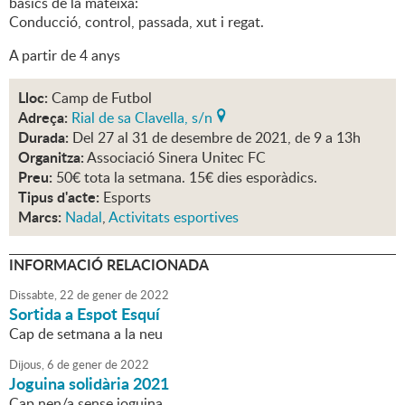
bàsics de la mateixa:
Conducció, control, passada, xut i regat.
A partir de 4 anys
Lloc:
Camp de Futbol
Adreça:
Rial de sa Clavella, s/n
Durada:
Del 27 al 31 de desembre de 2021, de 9 a 13h
Organitza:
Associació Sinera Unitec FC
Preu:
50€ tota la setmana. 15€ dies esporàdics.
Tipus d'acte:
Esports
Marcs:
Nadal
,
Activitats esportives
INFORMACIÓ RELACIONADA
Dissabte,
22
de
gener
de
2022
Sortida a Espot Esquí
Cap de setmana a la neu
Dijous,
6
de
gener
de
2022
Joguina solidària 2021
Cap nen/a sense joguina