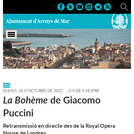
Portada
>
Regidories
>
Cultura
>
Teatre
Principal
>
Agenda
>
20-10-2022
DIJOUS,
20
D'
OCTUBRE
DE
2022
-
1/4 DE 9 VESPRE
La Bohème
de Giacomo
Puccini
Retransmissió en directe des de la Royal Opera
House de Londres