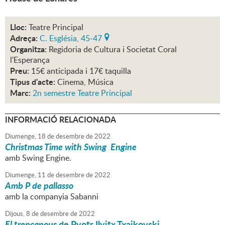
Lloc:
Teatre Principal
Adreça:
C. Església, 45-47
Organitza:
Regidoria de Cultura i Societat Coral
l'Esperança
Preu:
15€ anticipada i 17€ taquilla
Tipus d'acte:
Cinema, Música
Marc:
2n semestre Teatre Principal
INFORMACIÓ RELACIONADA
Diumenge,
18
de
desembre
de
2022
Christmas Time with Swing Engine
amb Swing Engine.
Diumenge,
11
de
desembre
de
2022
Amb P de pallasso
amb la companyia Sabanni
Dijous,
8
de
desembre
de
2022
El trencanous
de Pyotr Ilyitx Txaikovski.