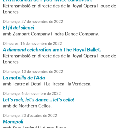
Retransmissió en directe des de la Royal Opera House de
Londres
Diumenge,
27
de
novembre
de
2022
El fil del silenci
amb Zambart Company i Indra Dance Company.
Dimecres,
16
de
novembre
de
2022
A diamond celebration
amb The Royal Ballet.
Retransmissió en directe des de la Royal Opera House de
Londres
Diumenge,
13
de
novembre
de
2022
La motxilla de l'Ada
amb Teatre al Detall i La Tresca i la Verdesca.
Diumenge,
6
de
novembre
de
2022
Let's rock, let's dance... let's cello!
amb de Northern Cellos.
Diumenge,
23
d'
octubre
de
2022
Monopoli
amb Sara Espígul i Eduard Buch.