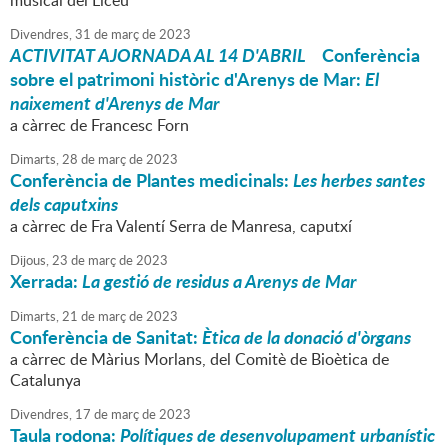
musical del Liceu
Divendres,
31
de
març
de
2023
ACTIVITAT AJORNADA AL 14 D'ABRIL
Conferència
sobre el patrimoni històric d'Arenys de Mar:
El
naixement d'Arenys de Mar
a càrrec de Francesc Forn
Dimarts,
28
de
març
de
2023
Conferència de Plantes medicinals:
Les herbes santes
dels caputxins
a càrrec de Fra Valentí Serra de Manresa, caputxí
Dijous,
23
de
març
de
2023
Xerrada:
L
a gestió de residus a Arenys de Mar
Dimarts,
21
de
març
de
2023
Conferència de Sanitat:
Ètica de la donació d'òrgans
a càrrec de Màrius Morlans, del Comitè de Bioètica de
Catalunya
Divendres,
17
de
març
de
2023
Taula rodona:
Polítiques de desenvolupament urbanístic