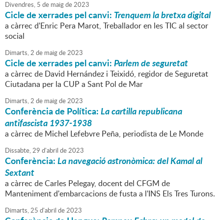
Divendres,
5
de
maig
de
2023
Cicle de xerrades pel canvi:
Trenquem la bretxa digital
a càrrec d'Enric Pera Marot, Treballador en les TIC al sector
social
Dimarts,
2
de
maig
de
2023
Cicle de xerrades pel canvi:
Parlem de seguretat
a càrrec de David Hernández i Teixidó, regidor de Seguretat
Ciutadana per la CUP a Sant Pol de Mar
Dimarts,
2
de
maig
de
2023
Conferència de Política:
La cartilla republicana
antifascista 1937-1938
a càrrec de Michel Lefebvre Peña, periodista de Le Monde
Dissabte,
29
d'
abril
de
2023
Conferència:
La navegació astronòmica: del Kamal al
Sextant
a càrrec de Carles Pelegay, docent del CFGM de
Manteniment d'embarcacions de fusta a l'INS Els Tres Turons.
Dimarts,
25
d'
abril
de
2023