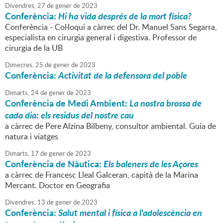
Divendres,
27
de
gener
de
2023
Conferència:
Hi ha vida després de la mort física?
Conferència - Col·loqui a càrrec del Dr. Manuel Sans Segarra,
especialista en cirurgia general i digestiva. Professor de
cirurgia de la UB
Dimecres,
25
de
gener
de
2023
Conferència:
Activitat de la defensora del poble
Dimarts,
24
de
gener
de
2023
Conferència de Medi Ambient:
La nostra brossa de
cada dia: els residus del nostre cau
a càrrec de Pere Alzina Bilbeny, consultor ambiental. Guia de
natura i viatges
Dimarts,
17
de
gener
de
2023
Conferència de Nàutica:
Els baleners de les Açores
a càrrec de Francesc Lleal Galceran, capità de la Marina
Mercant. Doctor en Geografia
Divendres,
13
de
gener
de
2023
Conferència:
Salut mental i física a l'adolescència en