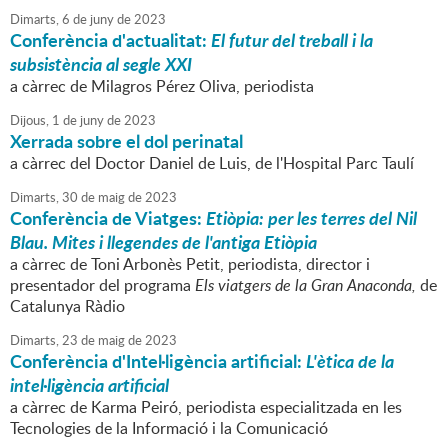
Dimarts,
6
de
juny
de
2023
Conferència d'actualitat:
El futur del treball i la
subsistència al segle XXI
a càrrec de Milagros Pérez Oliva, periodista
Dijous,
1
de
juny
de
2023
Xerrada sobre el dol perinatal
a càrrec del Doctor Daniel de Luis, de l'Hospital Parc Taulí
Dimarts,
30
de
maig
de
2023
Conferència de Viatges:
Etiòpia: per les terres del Nil
Blau. Mites i llegendes de l'antiga Etiòpia
a càrrec de Toni Arbonès Petit, periodista, director i
presentador del programa
Els viatgers de la Gran Anaconda,
de
Catalunya Ràdio
Dimarts,
23
de
maig
de
2023
Conferència d'Intel·ligència artificial:
L'ètica de la
intel·ligència artificial
a càrrec de Karma Peiró, periodista especialitzada en les
Tecnologies de la Informació i la Comunicació