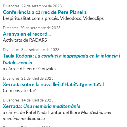
Divendres,
22
de
setembre
de
2023
Conferència a càrrec de Pere Planells
L'espiritualitat com a procés. Videodocs, Videoclips
Dimecres,
20
de
setembre
de
2023
Arenys en el record...
Activitats de RADARS
Divendres,
8
de
setembre
de
2023
Taula Rodona:
La conducta inapropiada en la infància i
l’adolescència
a càrrec d'Héctor Gónzalez
Divendres,
21
de
juliol
de
2023
Xerrada sobre la nova llei d'Habitatge estatal
Com ens afecta?
Divendres,
14
de
juliol
de
2023
Xerrada:
Una memòria mediterrània
a càrrec de Rafel Nadal, autor del llibre
Mar d'estiu: una
memòria mediterrània