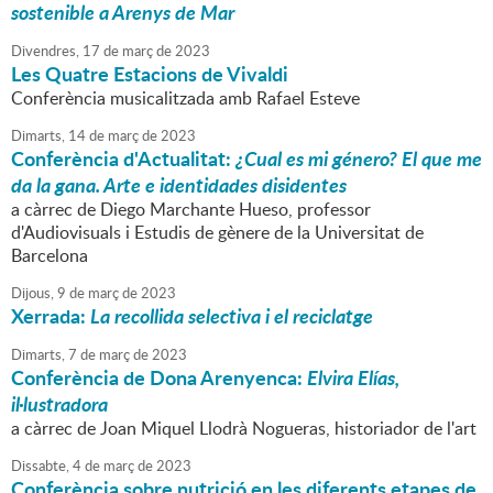
sostenible a Arenys de Mar
Divendres,
17
de
març
de
2023
Les Quatre Estacions de Vivaldi
Conferència musicalitzada amb Rafael Esteve
Dimarts,
14
de
març
de
2023
Conferència d'Actualitat:
¿Cual es mi género? El que me
da la gana. Arte e identidades disidentes
a càrrec de Diego Marchante Hueso, professor
d'Audiovisuals i Estudis de gènere de la Universitat de
Barcelona
Dijous,
9
de
març
de
2023
Xerrada:
La recollida selectiva i el reciclatge
Dimarts,
7
de
març
de
2023
Conferència de Dona Arenyenca:
Elvira Elías,
il·lustradora
a càrrec de Joan Miquel Llodrà Nogueras, historiador de l'art
Dissabte,
4
de
març
de
2023
Conferència sobre nutrició en les diferents etapes de