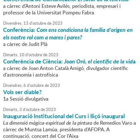
a càrrec d'Antoni Esteve Avilés, periodista, empresari i
professor de la Universitat Pompeu Fabra
Divendres,
13
d'
octubre
de
2023
Conferència:
Com ens condiciona la família d'origen en
els nostre rol com a mares i pares?
a càrrec de Judit Plà
Dimarts,
10
d'
octubre
de
2023
Conferència de Ciència:
Joan Oró, el científic de la vid
a
a càrrec de Joan Anton Català Amigó, divulgador científic
d'astronomia i astrofísica
Divendres,
6
d'
octubre
de
2023
Vols ser diable?
1a Sessió divulgativa
Dimarts,
3
d'
octubre
de
2023
Inauguració Institucional del Curs i lliçó inaugural
La dimensió màgica-espiritual de la pintura
de Remedios Varo a
càrrec de Muntsa Lamúa, presidenta d'AFOPA. A
continuació, concert del Cor l'Aixa