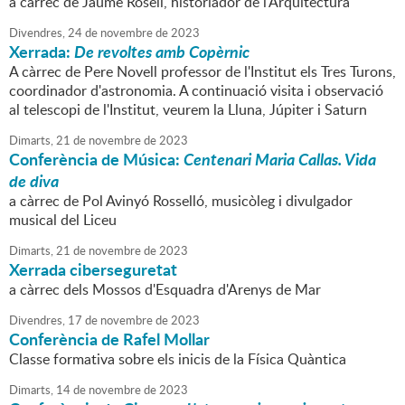
a càrrec de Jaume Rosell, historiador de l'Arquitectura
Divendres,
24
de
novembre
de
2023
Xerrada:
De revoltes amb Copèrnic
A càrrec de Pere Novell professor de l'Institut els Tres Turons,
coordinador d'astronomia. A continuació visita i observació
al telescopi de l'Institut, veurem la Lluna, Júpiter i Saturn
Dimarts,
21
de
novembre
de
2023
Conferència de Música:
Centenari Maria Callas. Vida
de diva
a càrrec de Pol Avinyó Rosselló, musicòleg i divulgador
musical del Liceu
Dimarts,
21
de
novembre
de
2023
Xerrada ciberseguretat
a càrrec dels Mossos d'Esquadra d'Arenys de Mar
Divendres,
17
de
novembre
de
2023
Conferència de Rafel Mollar
Classe formativa sobre els inicis de la Física Quàntica
Dimarts,
14
de
novembre
de
2023