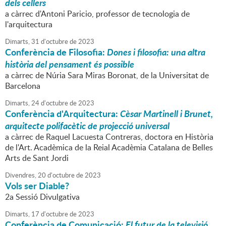
dels cellers
a càrrec d'Antoni Paricio, professor de tecnologia de
l'arquitectura
Dimarts,
31
d'
octubre
de
2023
Conferència de Filosofia:
Dones i filosofia: una altra
història del pensament és possible
a càrrec de Núria Sara Miras Boronat, de la Universitat de
Barcelona
Dimarts,
24
d'
octubre
de
2023
Conferència d'Arquitectura:
Cèsar Martinell i Brunet,
arquitecte polifacètic de projecció universal
a càrrec de Raquel Lacuesta Contreras, doctora en Història
de l'Art. Acadèmica de la Reial Acadèmia Catalana de Belles
Arts de Sant Jordi
Divendres,
20
d'
octubre
de
2023
Vols ser Diable?
2a Sessió Divulgativa
Dimarts,
17
d'
octubre
de
2023
Conferència de Comunicació:
El futur de la televisió