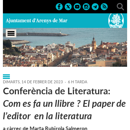
Portada
>
Regidories
>
Cultura
>
Agenda
>
14-02-2023
DIMARTS,
14
DE
FEBRER
DE
2023
-
6 H TARDA
Conferència de Literatura:
Com es fa un llibre ? El paper de
l’editor en la literatura
a càrrec de Marta Rubirola Salmeron