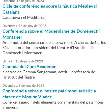
Dissabte,
17
de
juny
de
2023
Cicle de conferències sobre la nàutica Medieval
Catalana
Catalunya i el Mediterrani
Divendres,
16
de
juny
de
2023
Conferència sobre el Modernisme de Domènech i
Montaner
Amb motiu del centenari de la seva mort. A càrrec de Carles
Sàiz, historiador i president del Centre d'Estudis Lluís
Domènech i Montaner
Dimarts,
13
de
juny
de
2023
Cloenda del Curs Acadèmic
a càrrec de Gemma Sangerman, actriu i professora de
l'Institut del Teatre
Divendres,
9
de
juny
de
2023
Conferència sobre el nostre patrimoni artístic a
càrrec de Montse Viader
Conèixer i gaudir dels elements ornamentals del patrimoni
arenyenc