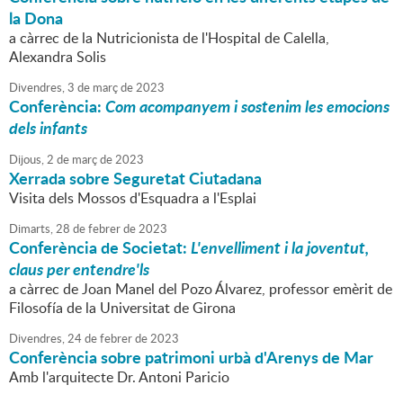
la Dona
a càrrec de la Nutricionista de l'Hospital de Calella,
Alexandra Solis
Divendres,
3
de
març
de
2023
Conferència:
Com acompanyem i sostenim les emocions
dels infants
Dijous,
2
de
març
de
2023
Xerrada sobre Seguretat Ciutadana
Visita dels Mossos d'Esquadra a l'Esplai
Dimarts,
28
de
febrer
de
2023
Conferència de Societat:
L'envelliment i la joventut,
claus per entendre'ls
a càrrec de Joan Manel del Pozo Álvarez, professor emèrit de
Filosofía de la Universitat de Girona
Divendres,
24
de
febrer
de
2023
Conferència sobre patrimoni urbà d'Arenys de Mar
Amb l'arquitecte Dr. Antoni Paricio