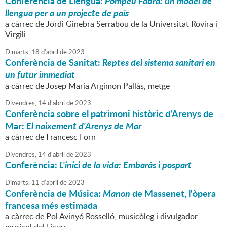
Conferència de Llengua:
Pompeu Fabra: un model de
llengua per a un projecte de país
a càrrec de Jordi Ginebra Serrabou de la Universitat Rovira i
Virgili
Dimarts,
18
d'
abril
de
2023
Conferència de Sanitat:
Reptes del sistema sanitari en
un futur immediat
a càrrec de Josep Maria Argimon Pallàs, metge
Divendres,
14
d'
abril
de
2023
Conferència sobre el patrimoni històric d'Arenys de
Mar:
El naixement d'Arenys de Mar
a càrrec de Francesc Forn
Divendres,
14
d'
abril
de
2023
Conferència:
L'inici de la vida: Embaràs i pospart
Dimarts,
11
d'
abril
de
2023
Conferència de Música:
Manon
de Massenet, l'òpera
francesa més estimada
a càrrec de Pol Avinyó Rosselló, musicòleg i divulgador