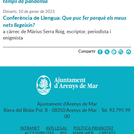
temps de pandèmia
Dimarts,
10
de
gener
de
2023
Conferència de Llengua:
Que puc fer perquè els meus
nets llegeixin?
a càrrec de Màrius Serra Roig, escriptor, periodista i
enigmista
Compartir
Ajuntament d'Arenys de Mar
Riera del Bisbe Pol, 8 - 08350 Arenys de Mar - Tel. 93 795 99
00
INTRANET
AVÍS LEGAL
POLÍTICA PRIVACITAT
ACCESSIBILITAT
RSS
MAPA WEB
CRÈDITS