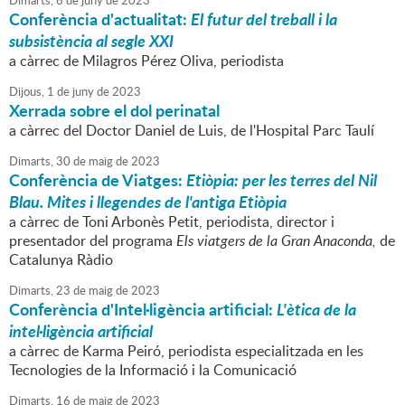
Dimarts,
6
de
juny
de
2023
Conferència d'actualitat:
El futur del treball i la
subsistència al segle XXI
a càrrec de Milagros Pérez Oliva, periodista
Dijous,
1
de
juny
de
2023
Xerrada sobre el dol perinatal
a càrrec del Doctor Daniel de Luis, de l'Hospital Parc Taulí
Dimarts,
30
de
maig
de
2023
Conferència de Viatges:
Etiòpia: per les terres del Nil
Blau. Mites i llegendes de l'antiga Etiòpia
a càrrec de Toni Arbonès Petit, periodista, director i
presentador del programa
Els viatgers de la Gran Anaconda,
de
Catalunya Ràdio
Dimarts,
23
de
maig
de
2023
Conferència d'Intel·ligència artificial:
L'ètica de la
intel·ligència artificial
a càrrec de Karma Peiró, periodista especialitzada en les
Tecnologies de la Informació i la Comunicació
Dimarts,
16
de
maig
de
2023