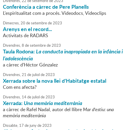
Divendres,
22
de
setembre
de
2023
Conferència a càrrec de Pere Planells
L'espiritualitat com a procés. Videodocs, Videoclips
Dimecres,
20
de
setembre
de
2023
Arenys en el record...
Activitats de RADARS
Divendres,
8
de
setembre
de
2023
Taula Rodona:
La conducta inapropiada en la infància i
l’adolescència
a càrrec d'Héctor Gónzalez
Divendres,
21
de
juliol
de
2023
Xerrada sobre la nova llei d'Habitatge estatal
Com ens afecta?
Divendres,
14
de
juliol
de
2023
Xerrada:
Una memòria mediterrània
a càrrec de Rafel Nadal, autor del llibre
Mar d'estiu: una
memòria mediterrània
Dissabte,
17
de
juny
de
2023