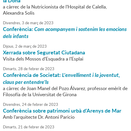
la Dona
a càrrec de la Nutricionista de l'Hospital de Calella,
Alexandra Solis
Divendres,
3
de
març
de
2023
Conferència:
Com acompanyem i sostenim les emocions
dels infants
Dijous,
2
de
març
de
2023
Xerrada sobre Seguretat Ciutadana
Visita dels Mossos d'Esquadra a l'Esplai
Dimarts,
28
de
febrer
de
2023
Conferència de Societat:
L'envelliment i la joventut,
claus per entendre'ls
a càrrec de Joan Manel del Pozo Álvarez, professor emèrit de
Filosofía de la Universitat de Girona
Divendres,
24
de
febrer
de
2023
Conferència sobre patrimoni urbà d'Arenys de Mar
Amb l'arquitecte Dr. Antoni Paricio
Dimarts,
21
de
febrer
de
2023