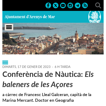
Portada
>
Regidories
>
Cultura
>
Agenda
>
17-01-2023
DIMARTS,
17
DE
GENER
DE
2023
-
6 H TARDA
Conferència de Nàutica:
Els
baleners de les Açores
a càrrec de Francesc Lleal Galceran, capità de la
Marina Mercant. Doctor en Geografia