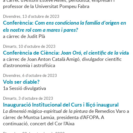
a càrrec d'Antoni Esteve Avilés, periodista, empresari i
professor de la Universitat Pompeu Fabra
Divendres,
13
d'
octubre
de
2023
Conferència:
Com ens condiciona la família d'origen en
els nostre rol com a mares i pares?
a càrrec de Judit Plà
Dimarts,
10
d'
octubre
de
2023
Conferència de Ciència:
Joan Oró, el científic de la vid
a
a càrrec de Joan Anton Català Amigó, divulgador científic
d'astronomia i astrofísica
Divendres,
6
d'
octubre
de
2023
Vols ser diable?
1a Sessió divulgativa
Dimarts,
3
d'
octubre
de
2023
Inauguració Institucional del Curs i lliçó inaugural
La dimensió màgica-espiritual de la pintura
de Remedios Varo a
càrrec de Muntsa Lamúa, presidenta d'AFOPA. A
continuació, concert del Cor l'Aixa