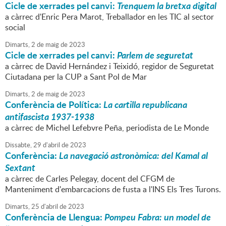
Cicle de xerrades pel canvi:
Trenquem la bretxa digital
a càrrec d'Enric Pera Marot, Treballador en les TIC al sector
social
Dimarts,
2
de
maig
de
2023
Cicle de xerrades pel canvi:
Parlem de seguretat
a càrrec de David Hernández i Teixidó, regidor de Seguretat
Ciutadana per la CUP a Sant Pol de Mar
Dimarts,
2
de
maig
de
2023
Conferència de Política:
La cartilla republicana
antifascista 1937-1938
a càrrec de Michel Lefebvre Peña, periodista de Le Monde
Dissabte,
29
d'
abril
de
2023
Conferència:
La navegació astronòmica: del Kamal al
Sextant
a càrrec de Carles Pelegay, docent del CFGM de
Manteniment d'embarcacions de fusta a l'INS Els Tres Turons.
Dimarts,
25
d'
abril
de
2023
Conferència de Llengua:
Pompeu Fabra: un model de