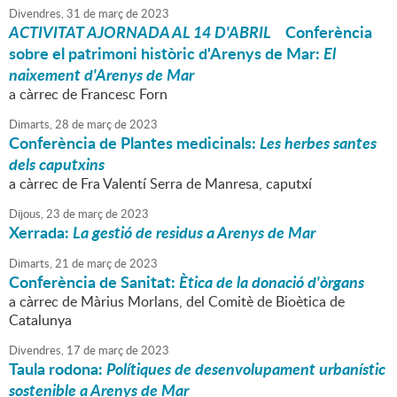
Divendres,
31
de
març
de
2023
ACTIVITAT AJORNADA AL 14 D'ABRIL
Conferència
sobre el patrimoni històric d'Arenys de Mar:
El
naixement d'Arenys de Mar
a càrrec de Francesc Forn
Dimarts,
28
de
març
de
2023
Conferència de Plantes medicinals:
Les herbes santes
dels caputxins
a càrrec de Fra Valentí Serra de Manresa, caputxí
Dijous,
23
de
març
de
2023
Xerrada:
L
a gestió de residus a Arenys de Mar
Dimarts,
21
de
març
de
2023
Conferència de Sanitat:
Ètica de la donació d'òrgans
a càrrec de Màrius Morlans, del Comitè de Bioètica de
Catalunya
Divendres,
17
de
març
de
2023
Taula rodona:
Polítiques de desenvolupament urbanístic
sostenible a Arenys de Mar