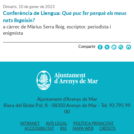
Dimarts,
10
de
gener
de
2023
Conferència de Llengua:
Que puc fer perquè els meus
nets llegeixin?
a càrrec de Màrius Serra Roig, escriptor, periodista i
enigmista
Compartir
Ajuntament d'Arenys de Mar
Riera del Bisbe Pol, 8 - 08350 Arenys de Mar - Tel. 93 795 99
00
INTRANET
AVÍS LEGAL
POLÍTICA PRIVACITAT
ACCESSIBILITAT
RSS
MAPA WEB
CRÈDITS