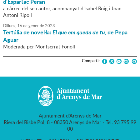
d'Espartac Peran
a càrrec del seu autor, acompanyat d'Isabel Roig i Joan
Antoni Ripoll
Dilluns,
16
de
gener
de
2023
Tertúlia de novel·la:
El que em queda de tu,
de Pepa
Aguar
Moderada per Montserrat Fonoll
Compartir
Ajuntament d'Arenys de Mar
Riera del Bisbe Pol, 8 - 08350 Arenys de Mar - Tel. 93 795 99
00