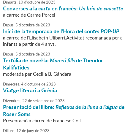
Dimarts,
10
d'
octubre
de
2023
Converses a la carta en francès:
Un brin de causette
a càrrec de Carme Porcel
Dijous,
5
d'
octubre
de
2023
Inici de la temporada de l'Hora del conte:
POP-UP
a càrrec de l'Elisabeth Ulibarri.Activitat recomanada per a
infants a partir de 4 anys.
Dijous,
5
d'
octubre
de
2023
Tertúlia de novel·la:
Mares i fills
de Theodor
Kallifatides
moderada per Cecilia B. Gándara
Dimecres,
4
d'
octubre
de
2023
Viatge literari a Grècia
Divendres,
22
de
setembre
de
2023
Presentació del llibre:
Reflexos de la lluna a l'aigua
de
Roser Soms
Presentació a càrrec de Francesc Coll
Dilluns,
12
de
juny
de
2023