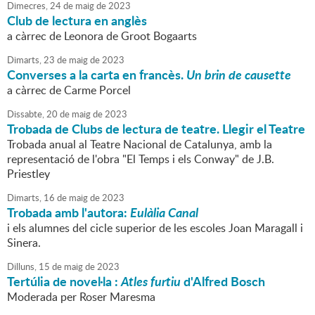
Dimecres,
24
de
maig
de
2023
Club de lectura en anglès
a càrrec de Leonora de Groot Bogaarts
Dimarts,
23
de
maig
de
2023
Converses a la carta en francès.
Un brin de causette
a càrrec de Carme Porcel
Dissabte,
20
de
maig
de
2023
Trobada de Clubs de lectura de teatre. Llegir el Teatre
Trobada anual al Teatre Nacional de Catalunya, amb la
representació de l'obra "El Temps i els Conway" de J.B.
Priestley
Dimarts,
16
de
maig
de
2023
Trobada amb l'autora:
Eulàlia Canal
i els alumnes del cicle superior de les escoles Joan Maragall i
Sinera.
Dilluns,
15
de
maig
de
2023
Tertúlia de novel·la :
Atles furtiu
d'Alfred Bosch
Moderada per Roser Maresma