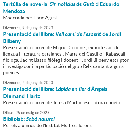
Tertúlia de novel·la:
Sin noticias de Gurb
d'Eduardo
Mendoza
Moderada per Enric Agustí
Divendres,
9
de
juny
de
2023
Presentació del llibre:
Vell camí de l'esperit
de Jordi
Bilbeny
Presentació a càrrec de Miquel Colomer, exprofessor de
llengua i literatura catalanes , Marta del Castillo i Rabascall
filòloga, Jacint Bassó filòleg i docent i Jordi Bilbeny escriptor
i investigador i la participació del grup Relk cantant alguns
poemes
Divendres,
2
de
juny
de
2023
Presentació del llibre:
Lápida en flor
d'Àngels
Diemand-Hartz
Presentació a càrrec de Teresa Martin, escriptora i poeta
Dijous,
25
de
maig
de
2023
Bibliolab:
Sabó natural
Per els alumnes de l'Institut Els Tres Turons