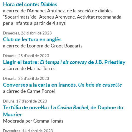
Hora del conte:
Diables
a càrrec de l'Annabet Antúnez, de la secció de diables
"Socarrimats"de l'Ateneu Arenyenc. Activitat recomanada
per a infants a partir de 4 anys
Dimecres,
26
d'
abril
de
2023
Club de lectura en anglès
a càrrec de Leonora de Groot Bogaarts
Dimarts,
25
d'
abril
de
2023
Llegir el teatre:
El temps i els conway
de J.B. Priestley
a càrrec de Marina Torres
Dimarts,
25
d'
abril
de
2023
Converses a la carta en francès.
Un brin de causette
a càrrec de Carme Porcel
Dilluns,
17
d'
abril
de
2023
Tertúlia de novel·la :
La Cosina Rachel,
de Daphne du
Maurier
Moderada per Gemma Tomàs
Divendres,
14
d'
abril
de
2023