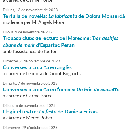
a càrrec de Carme Porcel
Dilluns,
13
de
novembre
de
2023
Tertúlia de novel·la:
La fabricanta
de Dolors Monserdà
moderada per M. Àngels Mora
Dijous,
9
de
novembre
de
2023
Trobada clubs de lectura del Maresme:
Tres desitjos
abans de morir
d'Espartac Peran
amb l'assistència de l'autor
Dimecres,
8
de
novembre
de
2023
Converses a la carta en anglès
a càrrec de Leonora de Groot Bogaarts
Dimarts,
7
de
novembre
de
2023
Converses a la carta en francès:
Un brin de causette
a càrrec de Carme Porcel
Dilluns,
6
de
novembre
de
2023
Llegir el teatre:
La festa
de Daniela Feixas
a càrrec de Mercè Boher
Diumenge,
29
d'
octubre
de
2023