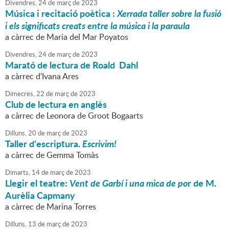
Divendres,
24
de
març
de
2023
Música i recitació poètica :
Xerrada taller sobre la fusió
i els significats creats entre la música i la paraula
a càrrec de Maria del Mar Poyatos
Divendres,
24
de
març
de
2023
Marató de lectura de Roald Dahl
a càrrec d'Ivana Ares
Dimecres,
22
de
març
de
2023
Club de lectura en anglès
a càrrec de Leonora de Groot Bogaarts
Dilluns,
20
de
març
de
2023
Taller d'escriptura.
Escrivim!
a càrrec de Gemma Tomàs
Dimarts,
14
de
març
de
2023
Llegir el teatre:
Vent de Garbí i una mica de po
r de M.
Aurèlia Capmany
a càrrec de Marina Torres
Dilluns,
13
de
març
de
2023