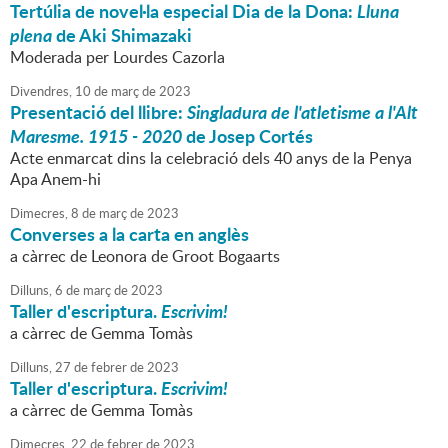
Tertúlia de novel·la especial Dia de la Dona:
Lluna
plena
de Aki Shimazaki
Moderada per Lourdes Cazorla
Divendres,
10
de
març
de
2023
Presentació del llibre:
Singladura de l'atletisme a l'Alt
Maresme. 1915 - 2020
de Josep Cortés
Acte enmarcat dins la celebració dels 40 anys de la Penya
Apa Anem-hi
Dimecres,
8
de
març
de
2023
Converses a la carta en anglès
a càrrec de Leonora de Groot Bogaarts
Dilluns,
6
de
març
de
2023
Taller d'escriptura.
Escrivim!
a càrrec de Gemma Tomàs
Dilluns,
27
de
febrer
de
2023
Taller d'escriptura.
Escrivim!
a càrrec de Gemma Tomàs
Dimecres,
22
de
febrer
de
2023