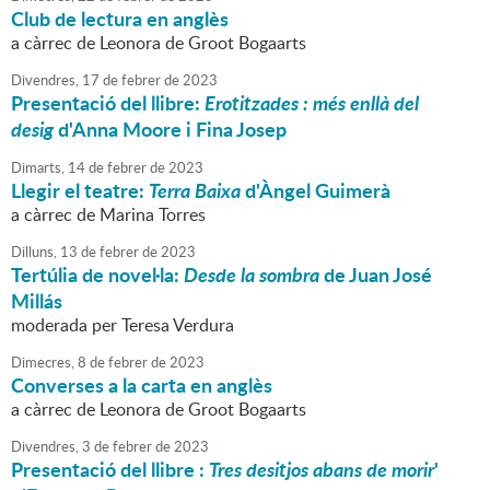
Club de lectura en anglès
a càrrec de Leonora de Groot Bogaarts
Divendres,
17
de
febrer
de
2023
Presentació del llibre:
Erotitzades : més enllà del
desig
d'Anna Moore i Fina Josep
Dimarts,
14
de
febrer
de
2023
Llegir el teatre:
Terra Baixa
d'Àngel Guimerà
a càrrec de Marina Torres
Dilluns,
13
de
febrer
de
2023
Tertúlia de novel·la:
Desde la sombra
de Juan José
Millás
moderada per Teresa Verdura
Dimecres,
8
de
febrer
de
2023
Converses a la carta en anglès
a càrrec de Leonora de Groot Bogaarts
Divendres,
3
de
febrer
de
2023
Presentació del llibre :
Tres desitjos abans de morir
'