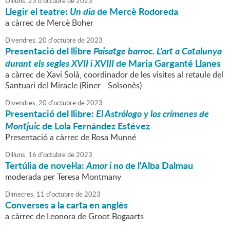
Dilluns,
23
d'
octubre
de
2023
Llegir el teatre:
Un dia
de Mercè Rodoreda
a càrrec de Mercè Boher
Divendres,
20
d'
octubre
de
2023
Presentació del llibre
Paisatge barroc. L'art a Catalunya
durant els segles XVII i XVIII
de Maria Garganté Llanes
a càrrec de Xavi Solà, coordinador de les visites al retaule del
Santuari del Miracle (Riner - Solsonès)
Divendres,
20
d'
octubre
de
2023
Presentació del llibre:
El Astrólogo y los crímenes de
Montjuic
de Lola Fernández Estévez
Presentació a càrrec de Rosa Munné
Dilluns,
16
d'
octubre
de
2023
Tertúlia de novel·la:
Amor i no
de l'Alba Dalmau
moderada per Teresa Montmany
Dimecres,
11
d'
octubre
de
2023
Converses a la carta en anglès
a càrrec de Leonora de Groot Bogaarts