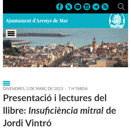
Portada
>
Regidories
>
Cultura
>
Biblioteca P. Fidel
Fita
>
Agenda
>
03-03-2023
DIVENDRES,
3
DE
MARÇ
DE
2023
-
7 H TARDA
Presentació i lectures del
llibre:
Insuficiència mitral
de
Jordi Vintró