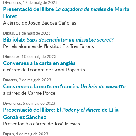
Divendres,
12
de
maig
de
2023
Presentació del llibre
La caçadora de masies
de Marta
Lloret
A càrrec de Josep Badosa Cañellas
Dijous,
11
de
maig
de
2023
Bibliolab:
Saps desencriptar un missatge secret?
Per els alumnes de l'Institut Els Tres Turons
Dimecres,
10
de
maig
de
2023
Converses a la carta en anglès
a càrrec de Leonora de Groot Bogaarts
Dimarts,
9
de
maig
de
2023
Converses a la carta en francès.
Un brin de causette
a càrrec de Carme Porcel
Divendres,
5
de
maig
de
2023
Presentació del llibre:
El Poder y el dinero
de Lília
Gonzàlez Sànchez
Presentació a càrrec de José Iglesias
Dijous,
4
de
maig
de
2023