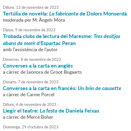
Dilluns,
13
de
novembre
de
2023
Tertúlia de novel·la:
La fabricanta
de Dolors Monserdà
moderada per M. Àngels Mora
Dijous,
9
de
novembre
de
2023
Trobada clubs de lectura del Maresme:
Tres desitjos
abans de morir
d'Espartac Peran
amb l'assistència de l'autor
Dimecres,
8
de
novembre
de
2023
Converses a la carta en anglès
a càrrec de Leonora de Groot Bogaarts
Dimarts,
7
de
novembre
de
2023
Converses a la carta en francès:
Un brin de causette
a càrrec de Carme Porcel
Dilluns,
6
de
novembre
de
2023
Llegir el teatre:
La festa
de Daniela Feixas
a càrrec de Mercè Boher
Diumenge,
29
d'
octubre
de
2023