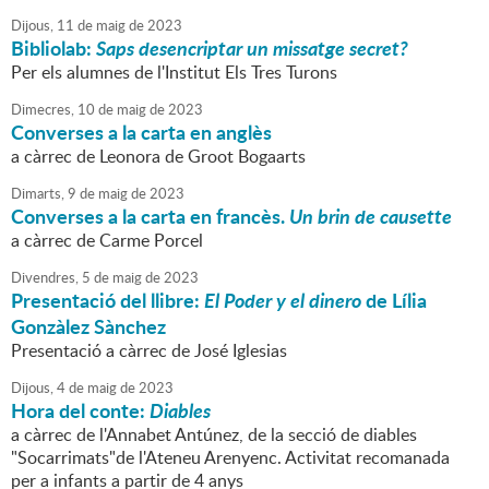
Dijous,
11
de
maig
de
2023
Bibliolab:
Saps desencriptar un missatge secret?
Per els alumnes de l'Institut Els Tres Turons
Dimecres,
10
de
maig
de
2023
Converses a la carta en anglès
a càrrec de Leonora de Groot Bogaarts
Dimarts,
9
de
maig
de
2023
Converses a la carta en francès.
Un brin de causette
a càrrec de Carme Porcel
Divendres,
5
de
maig
de
2023
Presentació del llibre:
El Poder y el dinero
de Lília
Gonzàlez Sànchez
Presentació a càrrec de José Iglesias
Dijous,
4
de
maig
de
2023
Hora del conte:
Diables
a càrrec de l'Annabet Antúnez, de la secció de diables
"Socarrimats"de l'Ateneu Arenyenc. Activitat recomanada
per a infants a partir de 4 anys