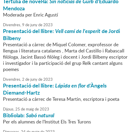
Tertúlia de novel·la:
Sin noticias de Gurb
d'Eduardo
Mendoza
Moderada per Enric Agustí
Divendres,
9
de
juny
de
2023
Presentació del llibre:
Vell camí de l'esperit
de Jordi
Bilbeny
Presentació a càrrec de Miquel Colomer, exprofessor de
llengua i literatura catalanes , Marta del Castillo i Rabascall
filòloga, Jacint Bassó filòleg i docent i Jordi Bilbeny escriptor
i investigador i la participació del grup Relk cantant alguns
poemes
Divendres,
2
de
juny
de
2023
Presentació del llibre:
Lápida en flor
d'Àngels
Diemand-Hartz
Presentació a càrrec de Teresa Martin, escriptora i poeta
Dijous,
25
de
maig
de
2023
Bibliolab:
Sabó natural
Per els alumnes de l'Institut Els Tres Turons
Dimecres,
24
de
maig
de
2023