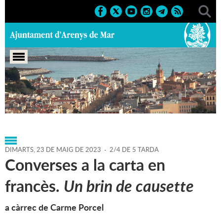
Portada
>
Regidories
>
Cultura
>
Biblioteca P. Fidel
Fita
>
Agenda
>
23-05-2023
DIMARTS,
23
DE
MAIG
DE
2023
-
2/4 DE 5 TARDA
Converses a la carta en
francès.
Un brin de causette
a càrrec de Carme Porcel