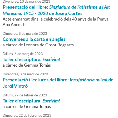
Divendres,
10
de
març
de
2023
Presentació del llibre:
Singladura de l'atletisme a l'Alt
Maresme. 1915 - 2020
de Josep Cortés
Acte enmarcat dins la celebració dels 40 anys de la Penya
Apa Anem-hi
Dimecres,
8
de
març
de
2023
Converses a la carta en anglès
a càrrec de Leonora de Groot Bogaarts
Dilluns,
6
de
març
de
2023
Taller d'escriptura.
Escrivim!
a càrrec de Gemma Tomàs
Divendres,
3
de
març
de
2023
Presentació i lectures del llibre:
Insuficiència mitral
de
Jordi Vintró
Dilluns,
27
de
febrer
de
2023
Taller d'escriptura.
Escrivim!
a càrrec de Gemma Tomàs
Dimecres,
22
de
febrer
de
2023