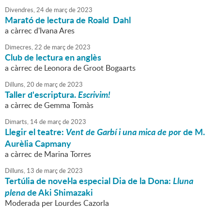
Divendres,
24
de
març
de
2023
Marató de lectura de Roald Dahl
a càrrec d'Ivana Ares
Dimecres,
22
de
març
de
2023
Club de lectura en anglès
a càrrec de Leonora de Groot Bogaarts
Dilluns,
20
de
març
de
2023
Taller d'escriptura.
Escrivim!
a càrrec de Gemma Tomàs
Dimarts,
14
de
març
de
2023
Llegir el teatre:
Vent de Garbí i una mica de po
r de M.
Aurèlia Capmany
a càrrec de Marina Torres
Dilluns,
13
de
març
de
2023
Tertúlia de novel·la especial Dia de la Dona:
Lluna
plena
de Aki Shimazaki
Moderada per Lourdes Cazorla