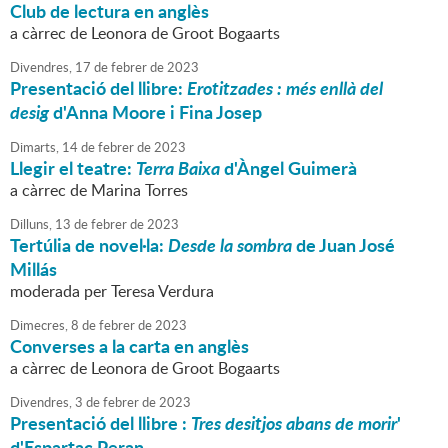
Club de lectura en anglès
a càrrec de Leonora de Groot Bogaarts
Divendres,
17
de
febrer
de
2023
Presentació del llibre:
Erotitzades : més enllà del
desig
d'Anna Moore i Fina Josep
Dimarts,
14
de
febrer
de
2023
Llegir el teatre:
Terra Baixa
d'Àngel Guimerà
a càrrec de Marina Torres
Dilluns,
13
de
febrer
de
2023
Tertúlia de novel·la:
Desde la sombra
de Juan José
Millás
moderada per Teresa Verdura
Dimecres,
8
de
febrer
de
2023
Converses a la carta en anglès
a càrrec de Leonora de Groot Bogaarts
Divendres,
3
de
febrer
de
2023
Presentació del llibre :
Tres desitjos abans de morir
'
d'Espartac Peran