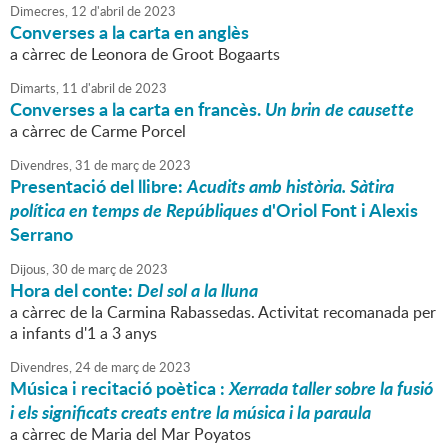
Dimecres,
12
d'
abril
de
2023
Converses a la carta en anglès
a càrrec de Leonora de Groot Bogaarts
Dimarts,
11
d'
abril
de
2023
Converses a la carta en francès.
Un brin de causette
a càrrec de Carme Porcel
Divendres,
31
de
març
de
2023
Presentació del llibre:
Acudits amb història. Sàtira
política en temps de Repúbliques
d'Oriol Font i Alexis
Serrano
Dijous,
30
de
març
de
2023
Hora del conte:
Del sol a la lluna
a càrrec de la Carmina Rabassedas. Activitat recomanada per
a infants d'1 a 3 anys
Divendres,
24
de
març
de
2023
Música i recitació poètica :
Xerrada taller sobre la fusió
i els significats creats entre la música i la paraula
a càrrec de Maria del Mar Poyatos