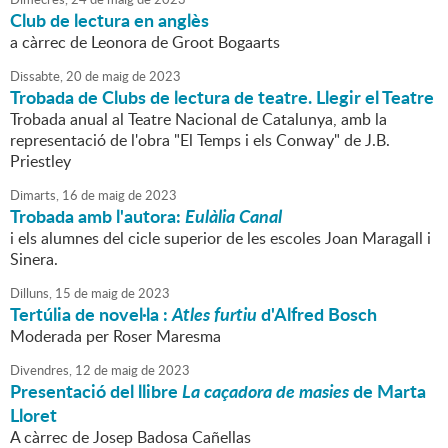
Club de lectura en anglès
a càrrec de Leonora de Groot Bogaarts
Dissabte,
20
de
maig
de
2023
Trobada de Clubs de lectura de teatre. Llegir el Teatre
Trobada anual al Teatre Nacional de Catalunya, amb la
representació de l'obra "El Temps i els Conway" de J.B.
Priestley
Dimarts,
16
de
maig
de
2023
Trobada amb l'autora:
Eulàlia Canal
i els alumnes del cicle superior de les escoles Joan Maragall i
Sinera.
Dilluns,
15
de
maig
de
2023
Tertúlia de novel·la :
Atles furtiu
d'Alfred Bosch
Moderada per Roser Maresma
Divendres,
12
de
maig
de
2023
Presentació del llibre
La caçadora de masies
de Marta
Lloret
A càrrec de Josep Badosa Cañellas