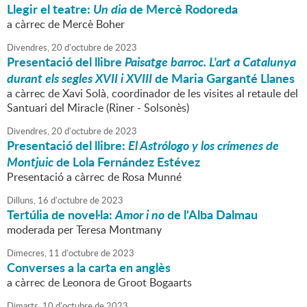
Llegir el teatre:
Un dia
de Mercè Rodoreda
a càrrec de Mercè Boher
Divendres,
20
d'
octubre
de
2023
Presentació del llibre
Paisatge barroc. L'art a Catalunya
durant els segles XVII i XVIII
de Maria Garganté Llanes
a càrrec de Xavi Solà, coordinador de les visites al retaule del
Santuari del Miracle (Riner - Solsonès)
Divendres,
20
d'
octubre
de
2023
Presentació del llibre:
El Astrólogo y los crímenes de
Montjuic
de Lola Fernández Estévez
Presentació a càrrec de Rosa Munné
Dilluns,
16
d'
octubre
de
2023
Tertúlia de novel·la:
Amor i no
de l'Alba Dalmau
moderada per Teresa Montmany
Dimecres,
11
d'
octubre
de
2023
Converses a la carta en anglès
a càrrec de Leonora de Groot Bogaarts
Dimarts,
10
d'
octubre
de
2023