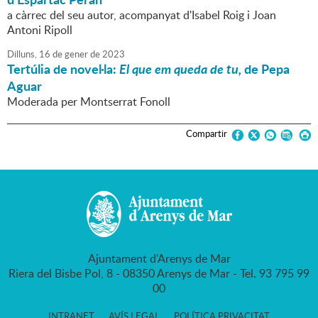
a càrrec del seu autor, acompanyat d'Isabel Roig i Joan
Antoni Ripoll
Dilluns,
16
de
gener
de
2023
Tertúlia de novel·la:
El que em queda de tu,
de Pepa
Aguar
Moderada per Montserrat Fonoll
Compartir
Ajuntament d'Arenys de Mar
Riera del Bisbe Pol, 8 - 08350 Arenys de Mar - Tel. 93 795 99
00
INTRANET
AVÍS LEGAL
POLÍTICA PRIVACITAT