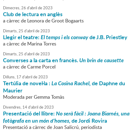
Dimecres,
26
d'
abril
de
2023
Club de lectura en anglès
a càrrec de Leonora de Groot Bogaarts
Dimarts,
25
d'
abril
de
2023
Llegir el teatre:
El temps i els conway
de J.B. Priestley
a càrrec de Marina Torres
Dimarts,
25
d'
abril
de
2023
Converses a la carta en francès.
Un brin de causette
a càrrec de Carme Porcel
Dilluns,
17
d'
abril
de
2023
Tertúlia de novel·la :
La Cosina Rachel,
de Daphne du
Maurier
Moderada per Gemma Tomàs
Divendres,
14
d'
abril
de
2023
Presentació del llibre:
No serà fàcil : Joana Biarnés, una
fotògrafa en un món d'homes,
de Jordi Rovira
Presentació a càrrec de Joan Salicrú, periodista