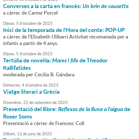
Converses a la carta en francès:
Un brin de causette
a càrrec de Carme Porcel
Dijous,
5
d'
octubre
de
2023
Inici de la temporada de l'Hora del conte:
POP-UP
a càrrec de l'Elisabeth Ulibarri.Activitat recomanada per a
infants a partir de 4 anys.
Dijous,
5
d'
octubre
de
2023
Tertúlia de novel·la:
Mares i fills
de Theodor
Kallifatides
moderada per Cecilia B. Gándara
Dimecres,
4
d'
octubre
de
2023
Viatge literari a Grècia
Divendres,
22
de
setembre
de
2023
Presentació del llibre:
Reflexos de la lluna a l'aigua
de
Roser Soms
Presentació a càrrec de Francesc Coll
Dilluns,
12
de
juny
de
2023