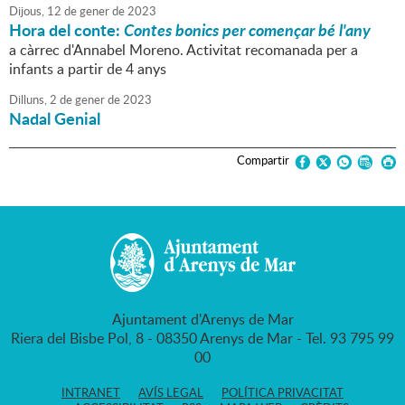
Dijous,
12
de
gener
de
2023
Hora del conte:
Contes bonics per començar bé l'any
a càrrec d'Annabel Moreno. Activitat recomanada per a
infants a partir de 4 anys
Dilluns,
2
de
gener
de
2023
Nadal Genial
Compartir
Ajuntament d'Arenys de Mar
Riera del Bisbe Pol, 8 - 08350 Arenys de Mar - Tel. 93 795 99
00
INTRANET
AVÍS LEGAL
POLÍTICA PRIVACITAT