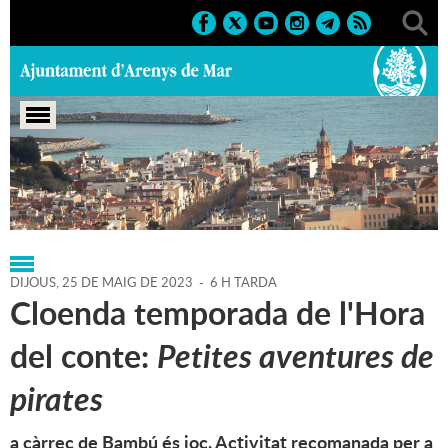
Portada
>
Regidories
>
Cultura
>
Agenda
>
25-05-2023
DIJOUS,
25
DE
MAIG
DE
2023
-
6 H TARDA
Cloenda temporada de l'Hora
del conte:
Petites aventures de
pirates
a càrrec de Bambú és joc. Activitat recomanada per a