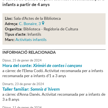
infants a partir de 4 anys
Lloc:
Sala d'Actes de la Biblioteca
Adreça:
C. Bonaire, 3
Organitza:
Biblioteca - Regidoria de Cultura
Tipus d'acte:
Infantils
Marc:
Activitats infantils
INFORMACIÓ RELACIONADA
Dijous,
25
de
gener
de
2024
Hora del conte:
Xirimiri de contes i cançons
a càrrec de l'Elena Codó. Activitat recomanada per a infants
recomanada per a infants d'1 a 3 anys
Dimarts,
23
de
gener
de
2024
Taller familiar:
Somnis d´hivern
a càrrec d'Anna Danés. Activitat recomanada per a infants de
3 a 8 anys
Dijous,
11
de
gener
de
2024