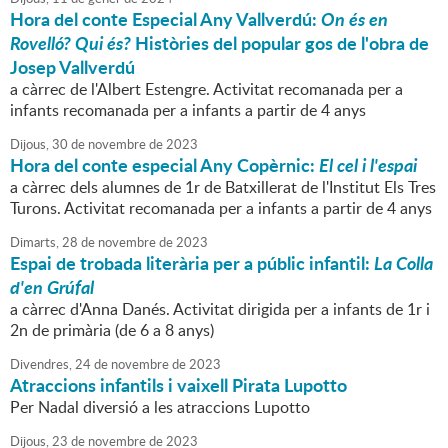
Hora del conte Especial Any Vallverdú:
On és en
Rovelló? Qui és?
Històries del popular gos de l'obra de
Josep Vallverdú
a càrrec de l'Albert Estengre. Activitat recomanada per a
infants recomanada per a infants a partir de 4 anys
Dijous,
30
de
novembre
de
2023
Hora del conte especial Any Copèrnic:
El cel i l'espai
a càrrec dels alumnes de 1r de Batxillerat de l'Institut Els Tres
Turons. Activitat recomanada per a infants a partir de 4 anys
Dimarts,
28
de
novembre
de
2023
Espai de trobada literària per a públic infantil:
La Colla
d'en Grúfal
a càrrec d'Anna Danés. Activitat dirigida per a infants de 1r i
2n de primària (de 6 a 8 anys)
Divendres,
24
de
novembre
de
2023
Atraccions infantils i vaixell Pirata Lupotto
Per Nadal diversió a les atraccions Lupotto
Dijous,
23
de
novembre
de
2023