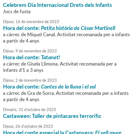
Celebrem Dia Internacional Drets dels Infants
Jocs de fusta
Dijous,
16
de
novembre
de
2023
Hora del conte:
Petita història de Cèsar Martinell
a càrrec de Miquel Canal. Activitat recomanada per a infants
a partir de 4 anys
Dijous,
9
de
novembre
de
2023
Hora del conte:
Tatanet!
a càrrec de Gisela Llimona. Activitat recomanada per a
infants d'1 a 3 anys
Dijous,
2
de
novembre
de
2023
Hora del conte:
Contes de la lluna i el sol
a càrrec de Gra de Sorra. Activitat recomanada per a infants
a partir de 4 anys
Dimarts,
31
d'
octubre
de
2023
Castaween: Taller de pintacares terrorífic
Dijous,
26
d'
octubre
de
2023
Hora del conte especial la Castanyera:
El vell roure