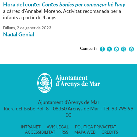
Hora del conte:
Contes bonics per començar bé l'any
a càrrec d'Annabel Moreno. Activitat recomanada per a
infants a partir de 4 anys
Dilluns,
2
de
gener
de
2023
Nadal Genial
Compartir
Ajuntament d'Arenys de Mar
Riera del Bisbe Pol, 8 - 08350 Arenys de Mar - Tel. 93 795 99
00
INTRANET
AVÍS LEGAL
POLÍTICA PRIVACITAT
ACCESSIBILITAT
RSS
MAPA WEB
CRÈDITS