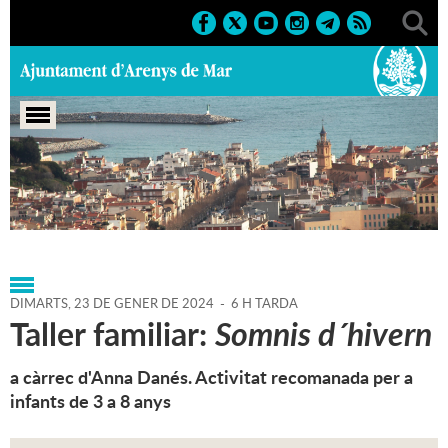
Portada
>
Regidories
>
Cultura
>
Biblioteca P. Fidel
Fita
>
Agenda
>
23-01-2024
DIMARTS,
23
DE
GENER
DE
2024
-
6 H TARDA
Taller familiar:
Somnis d´hivern
a càrrec d'Anna Danés. Activitat recomanada per a
infants de 3 a 8 anys