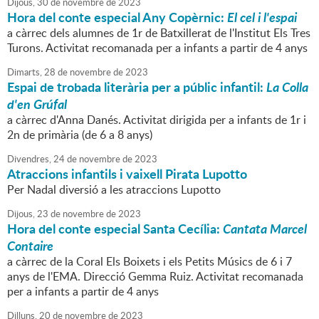
Dijous,
30
de
novembre
de
2023
Hora del conte especial Any Copèrnic:
El cel i l'espai
a càrrec dels alumnes de 1r de Batxillerat de l'Institut Els Tres
Turons. Activitat recomanada per a infants a partir de 4 anys
Dimarts,
28
de
novembre
de
2023
Espai de trobada literària per a públic infantil:
La Colla
d'en Grúfal
a càrrec d'Anna Danés. Activitat dirigida per a infants de 1r i
2n de primària (de 6 a 8 anys)
Divendres,
24
de
novembre
de
2023
Atraccions infantils i vaixell Pirata Lupotto
Per Nadal diversió a les atraccions Lupotto
Dijous,
23
de
novembre
de
2023
Hora del conte especial Santa Cecília:
Cantata Marcel
Contaire
a càrrec de la Coral Els Boixets i els Petits Músics de 6 i 7
anys de l'EMA. Direcció Gemma Ruiz. Activitat recomanada
per a infants a partir de 4 anys
Dilluns,
20
de
novembre
de
2023