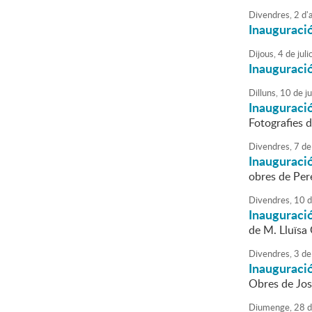
Divendres,
2
d'
Inauguraci
Dijous,
4
de
juli
Inauguració
Dilluns,
10
de
j
Inauguració
Fotografies d
Divendres,
7
de
Inauguració
obres de Pere
Divendres,
10
d
Inauguració
de M. Lluïsa
Divendres,
3
de
Inauguració
Obres de Jos
Diumenge,
28
d