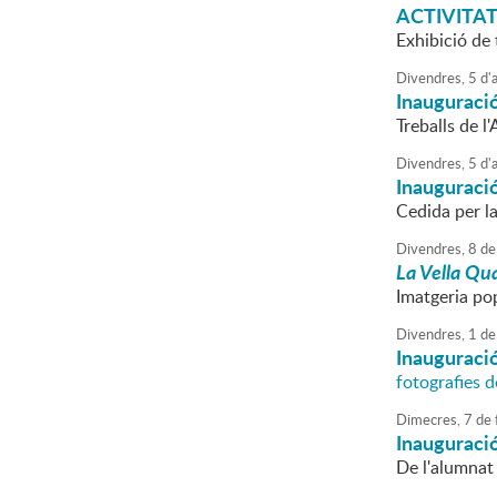
ACTIVITAT
Exhibició de 
Divendres,
5
d'
a
Inauguració
Treballs de l
Divendres,
5
d'
a
Inauguraci
Cedida per l
Divendres,
8
de
La Vella Qua
Imatgeria po
Divendres,
1
de
Inauguració
fotografies 
Dimecres,
7
de
Inauguració
De l'alumnat 