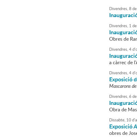
Divendres,
8
de
Inauguració
Divendres,
1
de
Inauguració
Obres de Ram
Divendres,
4
d'
Inauguració
a càrrec de 
Divendres,
4
d'
Exposició d
Mascarons de
Divendres,
6
de
Inauguració
Obra de Mass
Dissabte,
10
d'
Exposició
A
obres de Jos