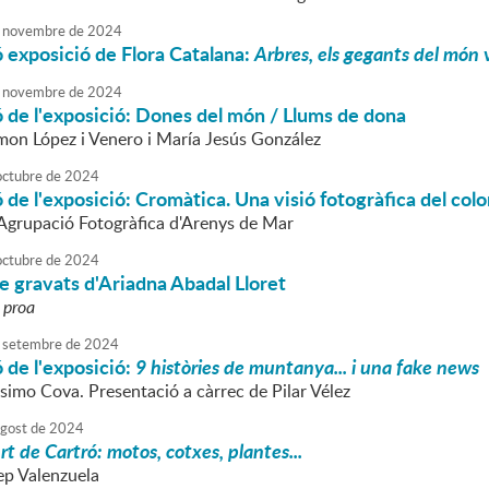
novembre
de
2024
 exposició de Flora Catalana:
Arbres, els gegants del món 
novembre
de
2024
 de l'exposició: Dones del món / Llums de dona
on López i Venero i María Jesús González
octubre
de
2024
 de l'exposició: Cromàtica. Una visió fotogràfica del colo
l'Agrupació Fotogràfica d'Arenys de Mar
octubre
de
2024
e gravats d'Ariadna Abadal Lloret
 proa
setembre
de
2024
 de l'exposició:
9 històries de muntanya... i una fake news
imo Cova. Presentació a càrrec de Pilar Vélez
agost
de
2024
rt de Cartró: motos, cotxes, plantes...
ep Valenzuela