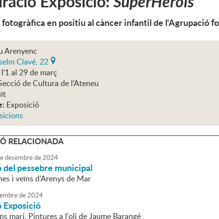
ració Exposició:
SuperHerois
fotogràfica en positiu al càncer infantil de l'Agrupació 
u Arenyenc
selm Clavé, 22
l'1 al 29 de març
Secció de Cultura de l'Ateneu
ït
e:
Exposició
sicions
Ó RELACIONADA
e
desembre
de
2024
 del pessebre municipal
nes i veïns d'Arenys de Mar
embre
de
2024
ó Exposició
ons marí. Pintures a l'oli de Jaume Barangé