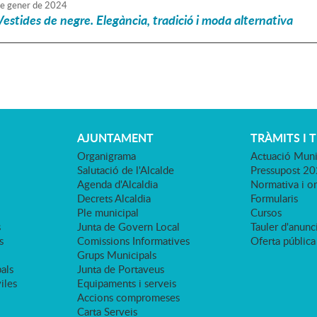
e
gener
de
2024
Vestides de negre. Elegància, tradició i moda alternativa
AJUNTAMENT
TRÀMITS I 
Organigrama
Actuació Muni
Salutació de l'Alcalde
Pressupost 2
Agenda d'Alcaldia
Normativa i o
Decrets Alcaldia
Formularis
Ple municipal
Cursos
s
Junta de Govern Local
Tauler d'anunci
s
Comissions Informatives
Oferta pública
Grups Municipals
als
Junta de Portaveus
viles
Equipaments i serveis
Accions compromeses
Carta Serveis