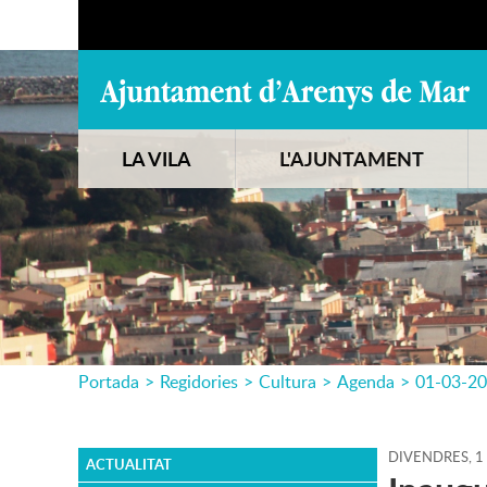
LA VILA
L'AJUNTAMENT
Portada
>
Regidories
>
Cultura
>
Agenda
>
01-03-2
DIVENDRES,
1
ACTUALITAT