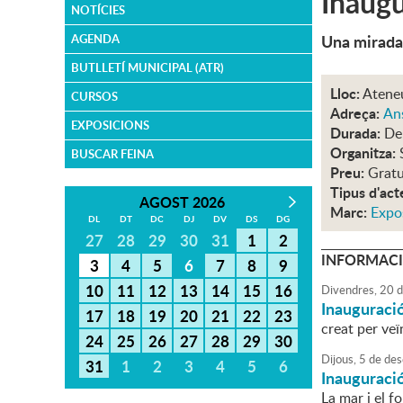
Inaugu
NOTÍCIES
Una mirada 
AGENDA
BUTLLETÍ MUNICIPAL (ATR)
Lloc:
Atene
CURSOS
Adreça:
An
EXPOSICIONS
Durada:
De 
Organitza:
BUSCAR FEINA
Preu:
Gratu
Tipus d'act
AGOST 2026
Marc:
Expo
DL
DT
DC
DJ
DV
DS
DG
27
28
29
30
31
1
2
INFORMACI
3
4
5
6
7
8
9
10
11
12
13
14
15
16
Divendres,
20
d
Inauguració
17
18
19
20
21
22
23
creat per veï
24
25
26
27
28
29
30
Dijous,
5
de
des
31
1
2
3
4
5
6
Inauguraci
La mar i el f