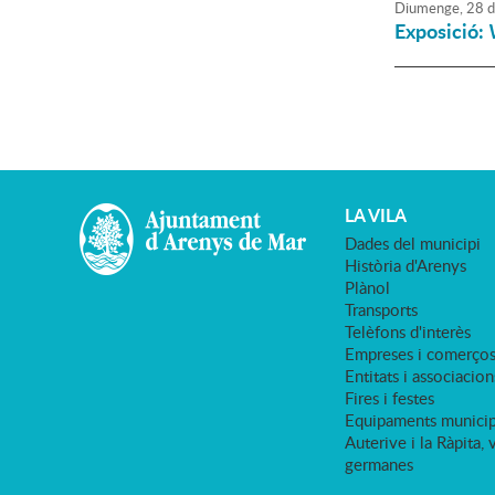
Diumenge,
28
d
Exposició:
LA VILA
Dades del municipi
Història d'Arenys
Plànol
Transports
Telèfons d'interès
Empreses i comerço
Entitats i associacion
Fires i festes
Equipaments municip
Auterive i la Ràpita, 
germanes