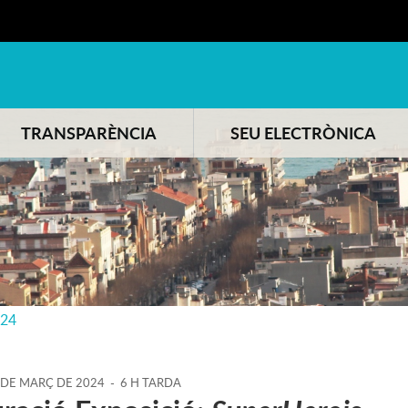
TRANSPARÈNCIA
SEU ELECTRÒNICA
024
DE
MARÇ
DE
2024
-
6 H TARDA