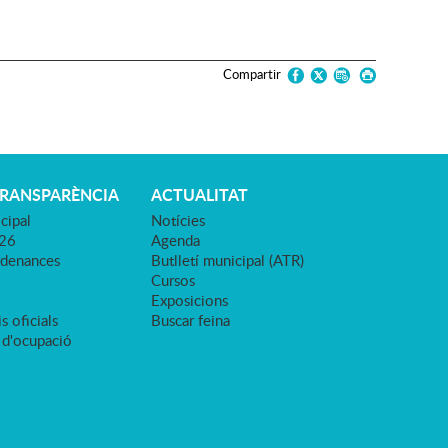
Compartir
TRANSPARÈNCIA
ACTUALITAT
cipal
Notícies
026
Agenda
rdenances
Butlletí municipal (ATR)
Cursos
Exposicions
s oficials
Buscar feina
 d'ocupació