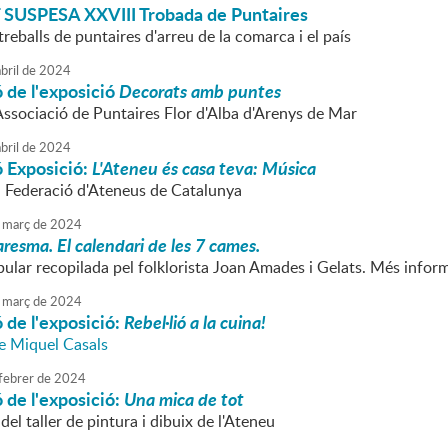
 SUSPESA
XXVIII Trobada de Puntaires
treballs de puntaires d'arreu de la comarca i el país
bril
de
2024
 de l'exposició
Decorats amb puntes
'Associació de Puntaires Flor d'Alba d'Arenys de Mar
bril
de
2024
ó Exposició:
L'Ateneu és casa teva: Música
a Federació d'Ateneus de Catalunya
març
de
2024
resma. El calendari de les 7 cames.
pular recopilada pel folklorista Joan Amades i Gelats. Més info
març
de
2024
 de l'exposició:
Rebel·lió a la cuina!
de Miquel Casals
febrer
de
2024
 de l'exposició:
Una mica de tot
del taller de pintura i dibuix de l'Ateneu