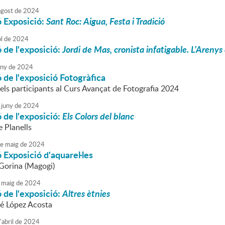
agost
de
2024
ó Exposició:
Sant Roc: Aigua, Festa i Tradició
ol
de
2024
 de l'exposició:
Jordi de Mas, cronista infatigable. L’Arenys 
uny
de
2024
 de l'exposició Fotogràfica
els participants al Curs Avançat de Fotografia 2024
juny
de
2024
 de l'exposició:
Els Colors del blanc
 Planells
e
maig
de
2024
 Exposició d'aquarel·les
 Gorina (Magogi)
maig
de
2024
 de l'exposició:
Altres ètnies
é López Acosta
'
abril
de
2024