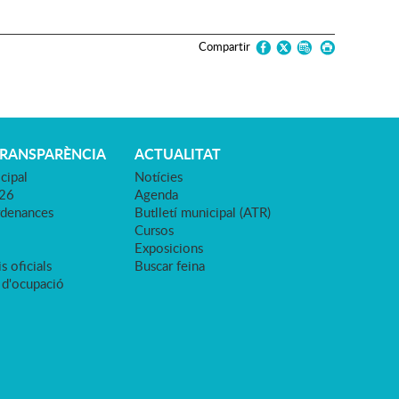
Compartir
TRANSPARÈNCIA
ACTUALITAT
cipal
Notícies
026
Agenda
rdenances
Butlletí municipal (ATR)
Cursos
Exposicions
s oficials
Buscar feina
 d'ocupació