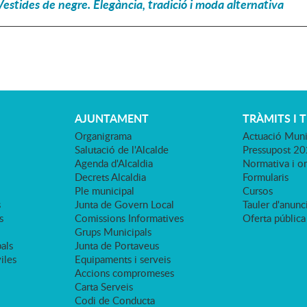
Vestides de negre. Elegància, tradició i moda alternativa
AJUNTAMENT
TRÀMITS I 
Organigrama
Actuació Muni
Salutació de l'Alcalde
Pressupost 2
Agenda d'Alcaldia
Normativa i o
Decrets Alcaldia
Formularis
Ple municipal
Cursos
s
Junta de Govern Local
Tauler d'anunci
s
Comissions Informatives
Oferta pública
Grups Municipals
als
Junta de Portaveus
viles
Equipaments i serveis
Accions compromeses
Carta Serveis
Codi de Conducta