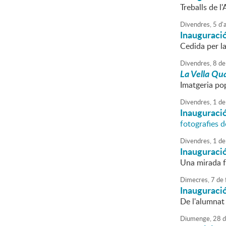
Treballs de l
Divendres,
5
d'
a
Inauguraci
Cedida per l
Divendres,
8
de
La Vella Qua
Imatgeria po
Divendres,
1
de
Inauguració
fotografies 
Divendres,
1
de
Inauguraci
Una mirada fo
Dimecres,
7
de
Inauguració
De l'alumnat 
Diumenge,
28
d