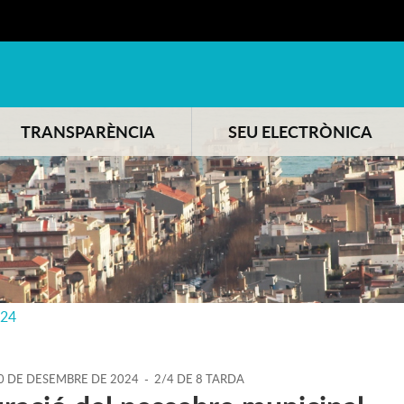
TRANSPARÈNCIA
SEU ELECTRÒNICA
024
0
DE
DESEMBRE
DE
2024
-
2/4 DE 8 TARDA