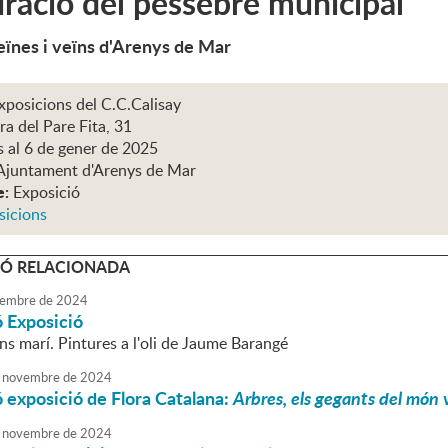
ració del pessebre municipal
eïnes i veïns d'Arenys de Mar
xposicions del C.C.Calisay
ra del Pare Fita, 31
s al 6 de gener de 2025
Ajuntament d'Arenys de Mar
e:
Exposició
sicions
Ó RELACIONADA
embre
de
2024
ó Exposició
ons marí. Pintures a l'oli de Jaume Barangé
novembre
de
2024
 exposició de Flora Catalana:
Arbres, els gegants del món 
novembre
de
2024