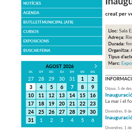
Inaugu
NOTÍCIES
creat per v
AGENDA
BUTLLETÍ MUNICIPAL (ATR)
Lloc:
Sala E
CURSOS
Adreça:
Rie
EXPOSICIONS
Durada:
fin
Organitza:
BUSCAR FEINA
Tipus d'act
Marc:
Expo
AGOST 2026
DL
DT
DC
DJ
DV
DS
DG
27
28
29
30
31
1
2
INFORMACI
3
4
5
6
7
8
9
Dijous,
5
de
des
Inauguraci
10
11
12
13
14
15
16
La mar i el f
17
18
19
20
21
22
23
24
25
26
27
28
29
30
Divendres,
8
de
Inauguració
31
1
2
3
4
5
6
Divendres,
1
de