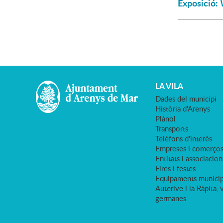
Exposició:
LA VILA
Dades del municipi
Història d'Arenys
Plànol
Transports
Telèfons d'interès
Empreses i comerço
Entitats i associacion
Fires i festes
Equipaments municip
Auterive i la Ràpita, 
germanes