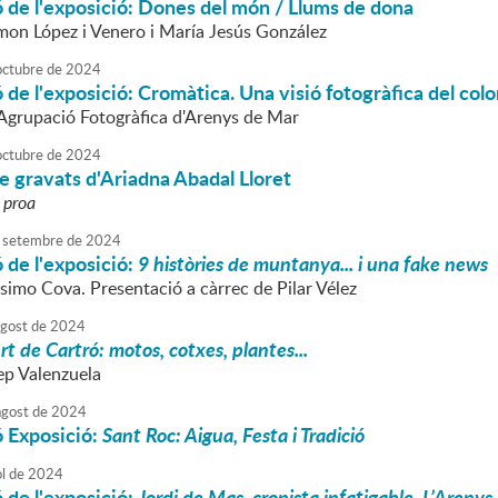
 de l'exposició: Dones del món / Llums de dona
on López i Venero i María Jesús González
octubre
de
2024
 de l'exposició: Cromàtica. Una visió fotogràfica del colo
l'Agrupació Fotogràfica d'Arenys de Mar
octubre
de
2024
e gravats d'Ariadna Abadal Lloret
 proa
setembre
de
2024
 de l'exposició:
9 històries de muntanya... i una fake news
imo Cova. Presentació a càrrec de Pilar Vélez
agost
de
2024
rt de Cartró: motos, cotxes, plantes...
ep Valenzuela
agost
de
2024
ó Exposició:
Sant Roc: Aigua, Festa i Tradició
ol
de
2024
 de l'exposició:
Jordi de Mas, cronista infatigable. L’Arenys 