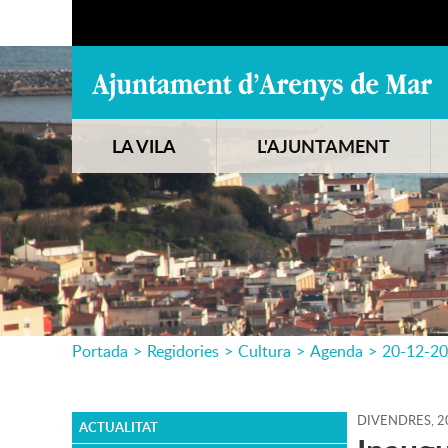
LA VILA
L'AJUNTAMENT
Portada
>
Regidories
>
Cultura
>
Agenda
>
20-12-2
DIVENDRES,
2
ACTUALITAT