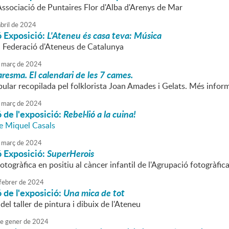
'Associació de Puntaires Flor d'Alba d'Arenys de Mar
bril
de
2024
ó Exposició:
L'Ateneu és casa teva: Música
a Federació d'Ateneus de Catalunya
març
de
2024
resma. El calendari de les 7 cames.
pular recopilada pel folklorista Joan Amades i Gelats. Més info
març
de
2024
 de l'exposició:
Rebel·lió a la cuina!
de Miquel Casals
març
de
2024
ó Exposició:
SuperHerois
togràfica en positiu al càncer infantil de l'Agrupació fotogràfi
febrer
de
2024
 de l'exposició:
Una mica de tot
del taller de pintura i dibuix de l'Ateneu
e
gener
de
2024