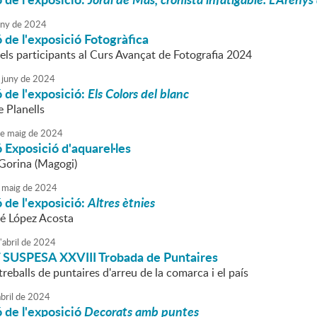
uny
de
2024
 de l'exposició Fotogràfica
els participants al Curs Avançat de Fotografia 2024
juny
de
2024
 de l'exposició:
Els Colors del blanc
 Planells
e
maig
de
2024
 Exposició d'aquarel·les
 Gorina (Magogi)
maig
de
2024
 de l'exposició:
Altres ètnies
é López Acosta
'
abril
de
2024
 SUSPESA
XXVIII Trobada de Puntaires
treballs de puntaires d'arreu de la comarca i el país
bril
de
2024
 de l'exposició
Decorats amb puntes