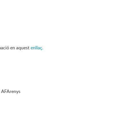
rmació en aquest
enllaç.
ca AFArenys