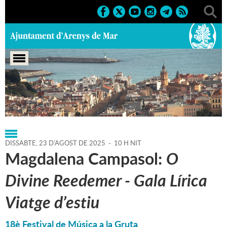
Portada
>
Regidories
>
Cultura
>
Agenda
>
23-08-2025
DISSABTE,
23
D'
AGOST
DE
2025
-
10 H NIT
Magdalena Campasol:
O
Divine Reedemer - Gala Lírica
Viatge d’estiu
18è Festival de Música a la Gruta