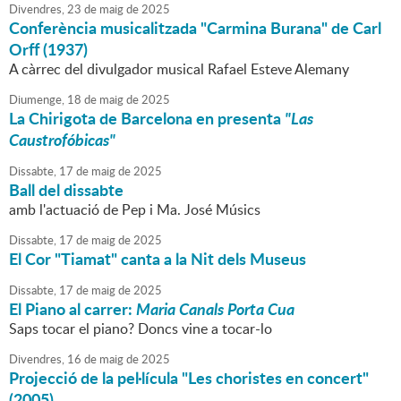
Divendres,
23
de
maig
de
2025
Conferència musicalitzada "Carmina Burana" de Carl
Orff (1937)
A càrrec del divulgador musical Rafael Esteve Alemany
Diumenge,
18
de
maig
de
2025
La Chirigota de Barcelona en presenta
"Las
Caustrofóbicas"
Dissabte,
17
de
maig
de
2025
Ball del dissabte
amb l'actuació de Pep i Ma. José Músics
Dissabte,
17
de
maig
de
2025
El Cor "Tiamat" canta a la Nit dels Museus
Dissabte,
17
de
maig
de
2025
El Piano al carrer:
Maria Canals Porta Cua
Saps tocar el piano? Doncs vine a tocar-lo
Divendres,
16
de
maig
de
2025
Projecció de la pel·lícula "Les choristes en concert"
(2005)