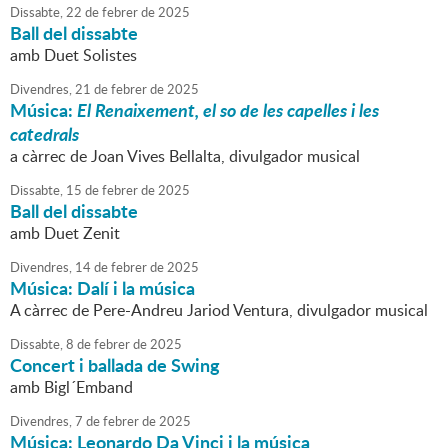
Dissabte,
22
de
febrer
de
2025
Ball del dissabte
amb Duet Solistes
Divendres,
21
de
febrer
de
2025
Música:
El Renaixement, el so de les capelles i les
catedrals
a càrrec de Joan Vives Bellalta, divulgador musical
Dissabte,
15
de
febrer
de
2025
Ball del dissabte
amb Duet Zenit
Divendres,
14
de
febrer
de
2025
Música: Dalí i la música
A càrrec de Pere-Andreu Jariod Ventura, divulgador musical
Dissabte,
8
de
febrer
de
2025
Concert i ballada de Swing
amb Bigl´Emband
Divendres,
7
de
febrer
de
2025
Música: Leonardo Da Vinci i la música