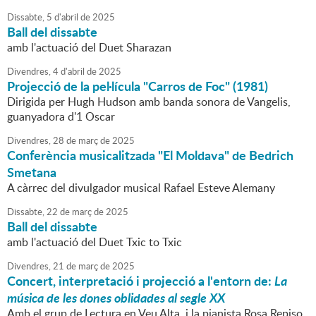
Dissabte,
5
d'
abril
de
2025
Ball del dissabte
amb l'actuació del Duet Sharazan
Divendres,
4
d'
abril
de
2025
Projecció de la pel·lícula "Carros de Foc" (1981)
Dirigida per Hugh Hudson amb banda sonora de Vangelis,
guanyadora d'1 Oscar
Divendres,
28
de
març
de
2025
Conferència musicalitzada "El Moldava" de Bedrich
Smetana
A càrrec del divulgador musical Rafael Esteve Alemany
Dissabte,
22
de
març
de
2025
Ball del dissabte
amb l'actuació del Duet Txic to Txic
Divendres,
21
de
març
de
2025
Concert, interpretació i projecció a l'entorn de:
La
música de les dones oblidades al segle XX
Amb el grup de Lectura en Veu Alta, i la pianista Rosa Repiso.