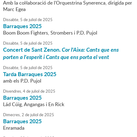
Amb la col·laboració de l'Orquestrina Synerenca, dirigida per
Marc Egea
Dissabte,
5
de
juliol
de
2025
Barraques 2025
Boom Boom Fighters, Strombers i P.D. Pujol
Dissabte,
5
de
juliol
de
2025
Concert de Sant Zenon.
Cor l'Aixa: Cants que ens
porten a l'esperit i Cants que ens porta el vent
Dissabte,
5
de
juliol
de
2025
Tarda Barraques 2025
amb els P.D. Pujol
Divendres,
4
de
juliol
de
2025
Barraques 2025
Lád Cúig, Angangas i En Rick
Dimecres,
2
de
juliol
de
2025
Barraques 2025
Enramada