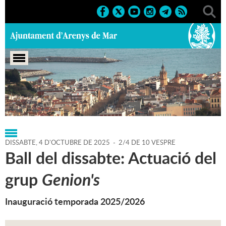
Portada
>
Regidories
>
Cultura
>
Agenda
>
04-10-2025
DISSABTE,
4
D'
OCTUBRE
DE
2025
-
2/4 DE 10 VESPRE
Ball del dissabte: Actuació del
grup
Genion's
Inauguració temporada 2025/2026