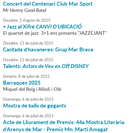
Concert del Centenari Club Mar Sport
Mr Hemry Good Band
Dissabte,
2
d'
agost
de
2025
+ Jazz al Xifré
CANVI D'UBICACIÓ
El quartet de jazz 3+1 ens presenta "JAZZEJANT"
Dissabte,
12
de
juliol
de
2025
Cantada d'havaneres: Grup Mar Brava
Dissabte,
12
de
juliol
de
2025
Talents:
Actors de Veu en Off DISNEY
Dimarts,
8
de
juliol
de
2025
Barraques 2025
Miquel del Roig i Allioli i Olé
Diumenge,
6
de
juliol
de
2025
Mostra de balls de gegants
Diumenge,
6
de
juliol
de
2025
Acte de Lliurament de Premis: 44a Mostra Literària
d'Arenys de Mar - Premis Mn. Martí Amagat