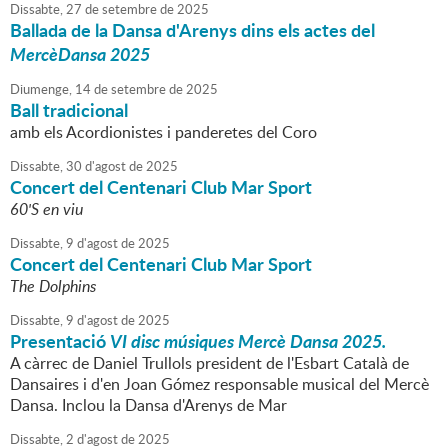
Dissabte,
27
de
setembre
de
2025
Ballada de la Dansa d'Arenys dins els actes del
MercèDansa 2025
Diumenge,
14
de
setembre
de
2025
Ball tradicional
amb els Acordionistes i panderetes del Coro
Dissabte,
30
d'
agost
de
2025
Concert del Centenari Club Mar Sport
60'S en viu
Dissabte,
9
d'
agost
de
2025
Concert del Centenari Club Mar Sport
The Dolphins
Dissabte,
9
d'
agost
de
2025
Presentació
VI disc músiques Mercè Dansa 2025.
A càrrec de Daniel Trullols president de l'Esbart Català de
Dansaires i d'en Joan Gómez responsable musical del Mercè
Dansa. Inclou la Dansa d'Arenys de Mar
Dissabte,
2
d'
agost
de
2025