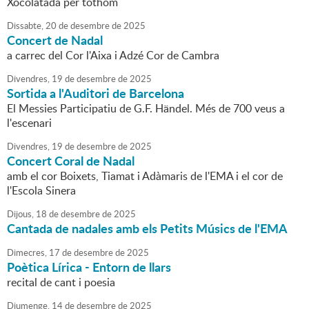
Xocolatada per tothom
Dissabte,
20
de
desembre
de
2025
Concert de Nadal
a carrec del Cor l'Aixa i Adzé Cor de Cambra
Divendres,
19
de
desembre
de
2025
Sortida a l'Auditori de Barcelona
El Messies Participatiu de G.F. Händel. Més de 700 veus a
l'escenari
Divendres,
19
de
desembre
de
2025
Concert Coral de Nadal
amb el cor Boixets, Tiamat i Adàmaris de l'EMA i el cor de
l'Escola Sinera
Dijous,
18
de
desembre
de
2025
Cantada de nadales amb els Petits Músics de l'EMA
Dimecres,
17
de
desembre
de
2025
Poètica Lírica - Entorn de llars
recital de cant i poesia
Diumenge,
14
de
desembre
de
2025