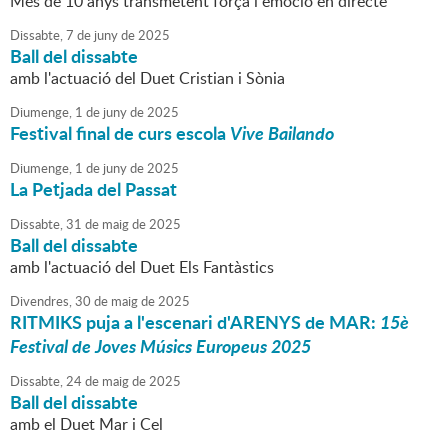
Més de 10 anys transmetent força i emoció en directe
Dissabte,
7
de
juny
de
2025
Ball del dissabte
amb l'actuació del Duet Cristian i Sònia
Diumenge,
1
de
juny
de
2025
Festival final de curs escola
Vive Bailando
Diumenge,
1
de
juny
de
2025
La Petjada del Passat
Dissabte,
31
de
maig
de
2025
Ball del dissabte
amb l'actuació del Duet Els Fantàstics
Divendres,
30
de
maig
de
2025
RITMIKS puja a l'escenari d'ARENYS de MAR:
15è
Festival de Joves Músics Europeus 2025
Dissabte,
24
de
maig
de
2025
Ball del dissabte
amb el Duet Mar i Cel