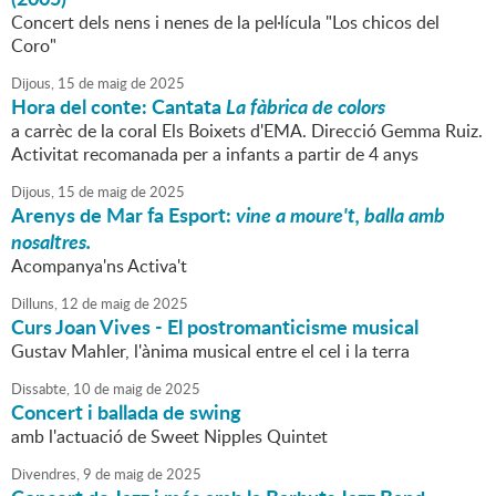
Concert dels nens i nenes de la pel·lícula "Los chicos del
Coro"
Dijous,
15
de
maig
de
2025
Hora del conte: Cantata
La fàbrica de colors
a carrèc de la coral Els Boixets d'EMA. Direcció Gemma Ruiz.
Activitat recomanada per a infants a partir de 4 anys
Dijous,
15
de
maig
de
2025
Arenys de Mar fa Esport:
vine a moure't, balla amb
nosaltres.
Acompanya'ns Activa't
Dilluns,
12
de
maig
de
2025
Curs Joan Vives - El postromanticisme musical
Gustav Mahler, l'ànima musical entre el cel i la terra
Dissabte,
10
de
maig
de
2025
Concert i ballada de swing
amb l'actuació de Sweet Nipples Quintet
Divendres,
9
de
maig
de
2025