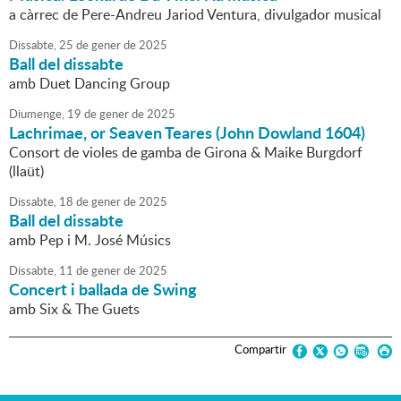
a càrrec de Pere-Andreu Jariod Ventura, divulgador musical
Dissabte,
25
de
gener
de
2025
Ball del dissabte
amb Duet Dancing Group
Diumenge,
19
de
gener
de
2025
Lachrimae, or Seaven Teares (John Dowland 1604)
Consort de violes de gamba de Girona & Maike Burgdorf
(llaüt)
Dissabte,
18
de
gener
de
2025
Ball del dissabte
amb Pep i M. José Músics
Dissabte,
11
de
gener
de
2025
Concert i ballada de Swing
amb Six & The Guets
Compartir