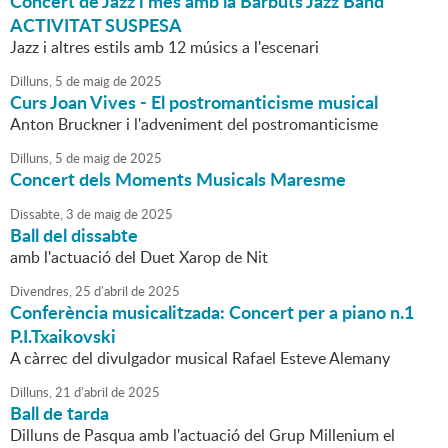
Concert de Jazz i més amb la Barbuts Jazz Band
ACTIVITAT SUSPESA
Jazz i altres estils amb 12 músics a l'escenari
Dilluns,
5
de
maig
de
2025
Curs Joan Vives - El postromanticisme musical
Anton Bruckner i l'adveniment del postromanticisme
Dilluns,
5
de
maig
de
2025
Concert dels Moments Musicals Maresme
Dissabte,
3
de
maig
de
2025
Ball del dissabte
amb l'actuació del Duet Xarop de Nit
Divendres,
25
d'
abril
de
2025
Conferència musicalitzada: Concert per a piano n.1
P.I.Txaikovski
A càrrec del divulgador musical Rafael Esteve Alemany
Dilluns,
21
d'
abril
de
2025
Ball de tarda
Dilluns de Pasqua amb l'actuació del Grup Millenium el