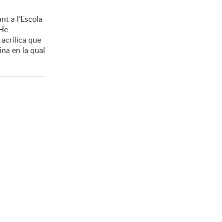
t a l’Escola
 He
acrílica que
ina en la qual