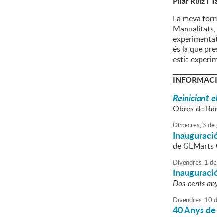
Pilar Ruiz i 
La meva form
Manualitats, 
experimentat
és la que pre
estic experi
INFORMACI
Reiniciant e
Obres de Ra
Dimecres,
3
de
Inauguració
de GEMarts 
Divendres,
1
de
Inauguració
Dos-cents any
Divendres,
10
d
40 Anys de