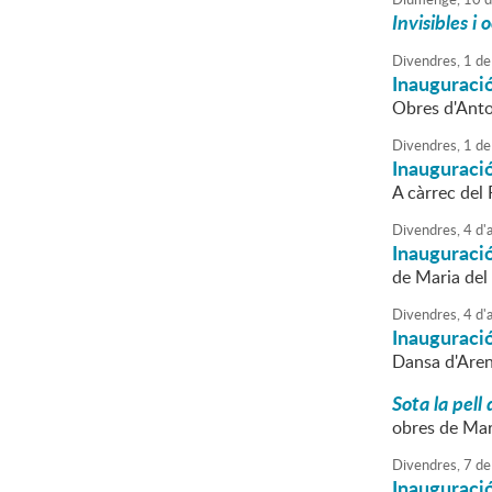
Invisibles i
Divendres,
1
de
Inauguració
Obres d'Anto
Divendres,
1
de
Inauguraci
A càrrec del
Divendres,
4
d'
Inauguració
de Maria de
Divendres,
4
d'
Inauguraci
Dansa d'Are
Sota la pell 
obres de Mar
Divendres,
7
de
Inauguració