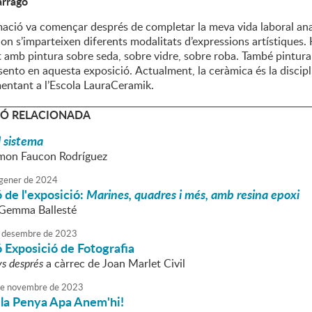
Tarragó
ació va començar després de completar la meva vida laboral anan
on s’imparteixen diferents modalitats d’expressions artístiques.
 amb pintura sobre seda, sobre vidre, sobre roba. També pintura 
sento en aquesta exposició. Actualment, la ceràmica és la discipl
mentant a l’Escola LauraCeramik.
Ó RELACIONADA
l sistema
mon Faucon Rodríguez
gener
de
2024
 de l'exposició:
Marines, quadres i més, amb resina epoxi
Gemma Ballesté
desembre
de
2023
 Exposició de Fotografia
s després
a càrrec de Joan Marlet Civil
e
novembre
de
2023
 la Penya Apa Anem'hi!