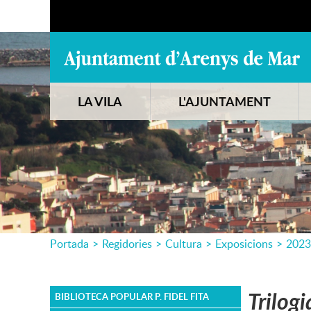
LA VILA
L'AJUNTAMENT
Portada
>
Regidories
>
Cultura
>
Exposicions
>
2023
Trilogi
BIBLIOTECA POPULAR P. FIDEL FITA