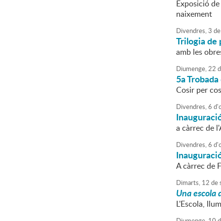
Exposició de
naixement
Divendres,
3
de
Trilogia de 
amb les obres
Diumenge,
22
d
5a Trobada
Cosir per cos
Divendres,
6
d'
Inauguració
a càrrec de 
Divendres,
6
d'
Inauguraci
A càrrec de F
Dimarts,
12
de
Una escola d
L'Escola, llu
Diumenge,
10
d