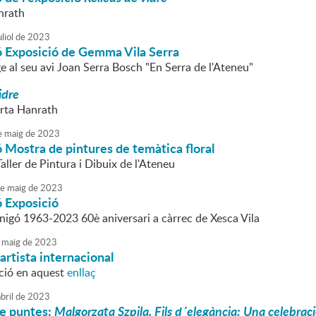
nrath
liol
de
2023
ó Exposició de Gemma Vila Serra
 al seu avi Joan Serra Bosch "En Serra de l'Ateneu"
idre
rta Hanrath
e
maig
de
2023
 Mostra de pintures de temàtica floral
Taller de Pintura i Dibuix de l'Ateneu
e
maig
de
2023
ó Exposició
nigó 1963-2023 60è aniversari a càrrec de Xesca Vila
maig
de
2023
 artista internacional
ció en aquest
enllaç
bril
de
2023
de puntes:
Malgorzata Szpila. Fils d´elegància: Una celebraci