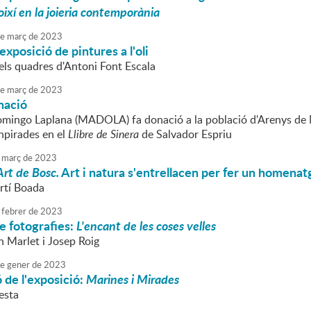
ixí en la joieria contemporània
e
març
de
2023
xposició de pintures a l'oli
ls quadres d'Antoni Font Escala
e
març
de
2023
nació
mingo Laplana (MADOLA) fa donació a la població d'Arenys de
npirades en el
Llibre de Sinera
de Salvador Espriu
març
de
2023
Art de Bosc.
Art i natura s'entrellacen per fer un homenat
rtí Boada
febrer
de
2023
e fotografies:
L'encant de les coses velles
n Marlet i Josep Roig
e
gener
de
2023
 de l'exposició:
Marines i Mirades
esta