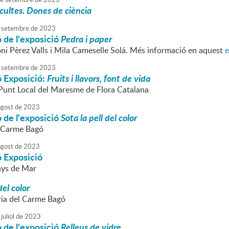
 ocultes. Dones de ciència
setembre
de
2023
 de l'exposició
Pedra i paper
ni Pèrez Valls i Mila Cameselle Solá. Més informació en aquest
e
setembre
de
2023
ó Exposició:
Fruits i llavors, font de vida
 Punt Local del Maresme de Flora Catalana
agost
de
2023
 de l'exposició
Sota la pell del color
l Carme Bagó
agost
de
2023
ó Exposició
nys de Mar
del color
ia del Carme Bagó
juliol
de
2023
 de l'exposició
Relleus de vidre