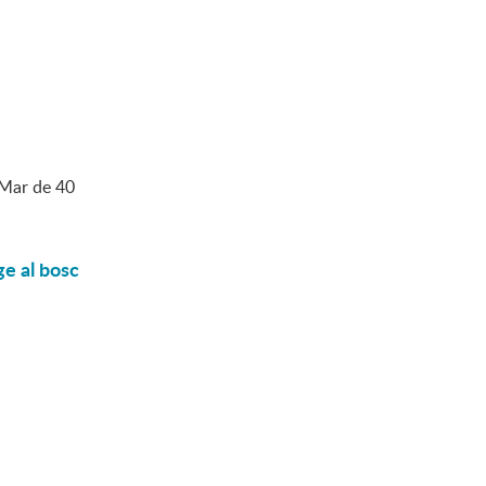
 Mar de 40
ge al bosc