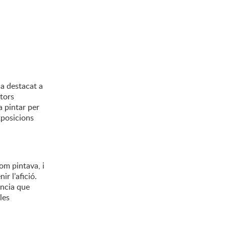
ia destacat a
ntors
a pintar per
xposicions
om pintava, i
r l’afició.
ència que
les