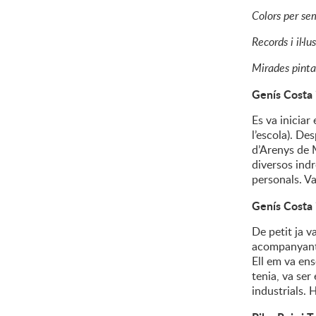
Colors per s
Records i il·lu
Mirades pint
Genís Costa 
Es va iniciar
l’escola). De
d’Arenys de M
diversos ind
personals. Va
Genís Costa 
De petit ja v
acompanyant-l
Ell em va ens
tenia, va ser
industrials. 