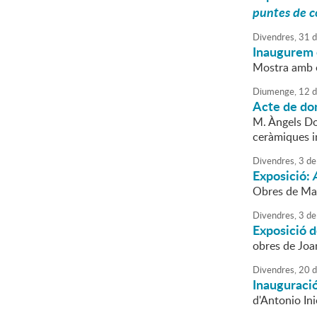
puntes de co
Divendres,
31
d
Inaugurem e
Mostra amb e
Diumenge,
12
d
Acte de do
M. Àngels Do
ceràmiques i
Divendres,
3
de
Exposició:
Obres de Ma
Divendres,
3
de
Exposició d
obres de Joa
Divendres,
20
d
Inauguració
d'Antonio Ini