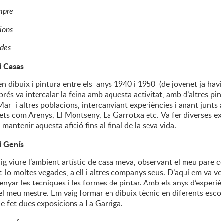
empre
sions
ades
i Casas
 en dibuix i pintura entre els anys 1940 i 1950 (de jovenet ja hav
sprés va intercalar la feina amb aquesta activitat, amb d’altres pi
ar i altres poblacions, intercanviant experiències i anant junts 
rets com Arenys, El Montseny, La Garrotxa etc. Va fer diverses e
 mantenir aquesta afició fins al final de la seva vida.
i Genís
aig viure l’ambient artístic de casa meva, observant el meu pare c
o moltes vegades, a ell i altres companys seus. D’aquí em va veni
enyar les tècniques i les formes de pintar. Amb els anys d’experi
 el meu mestre. Em vaig formar en dibuix tècnic en diferents esco
He fet dues exposicions a La Garriga.