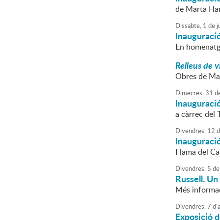
de Marta Ha
Dissabte,
1
de
ju
Inauguraci
En homenatge
Relleus de v
Obres de Ma
Dimecres,
31
d
Inauguració
a càrrec del 
Divendres,
12
d
Inauguraci
Flama del Ca
Divendres,
5
de
Russell. Un
Més informa
Divendres,
7
d'
a
Exposició 