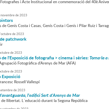
 Fotografies i Acte Institucional en commemoració del 40è Aniver
novembre
de
2023
pintors
 de Genís Costa i Casas, Genís Costa i Genís i Pilar Ruiz i Tarra
'
octubre
de
2023
 de patchwork
ir
octubre
de
2023
 de l'Exposició de fotografia > cinema i sèries:
Torna-la a
l'Agrupació Fotogràfica d'Arenys de Mar (AFA)
octubre
de
2023
ó Exposició
rancesc Rossell Vallespí
setembre
de
2023
'avantguarda, l'edifici Sert d'Arenys de Mar
m de llibertat. L´educació durant la Segona República
e
setembre
de
2023