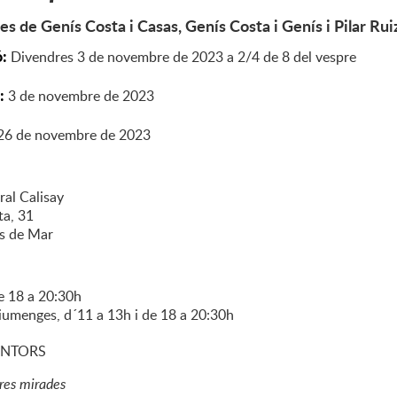
es de Genís Costa i Casas, Genís Costa i Genís i Pilar Ruiz
ó:
Divendres 3 de novembre de 2023 a 2/4 de 8 del vespre
i:
3
de
novembre
de
2023
26
de
novembre
de
2023
ral Calisay
ta, 31
s de Mar
e 18 a 20:30h
diumenges, d´11 a 13h i de 18 a 20:30h
PINTORS
tres mirades