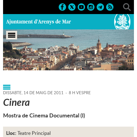
Portada
>
Regidories
>
Cultura
>
Teatre
Principal
>
Agenda
>
14-05-2011
DISSABTE,
14
DE
MAIG
DE
2011
-
8 H VESPRE
Cinera
Mostra de Cinema Documental (I)
Lloc:
Teatre Principal