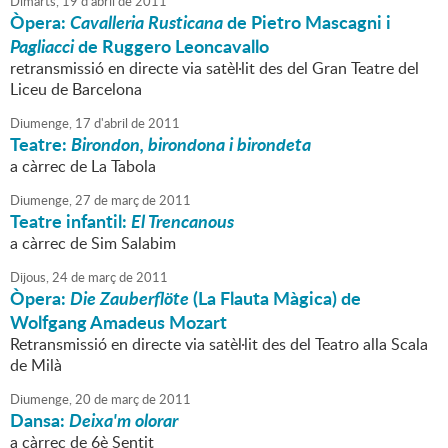
Dimarts,
19
d'
abril
de
2011
Òpera:
Cavalleria Rusticana
de Pietro Mascagni i
Pagliacci
de Ruggero Leoncavallo
retransmissió en directe via satèl·lit des del Gran Teatre del
Liceu de Barcelona
Diumenge,
17
d'
abril
de
2011
Teatre:
Birondon, birondona i birondeta
a càrrec de La Tabola
Diumenge,
27
de
març
de
2011
Teatre infantil:
El Trencanous
a càrrec de Sim Salabim
Dijous,
24
de
març
de
2011
Òpera:
Die Zauberflöte
(La Flauta Màgica) de
Wolfgang Amadeus Mozart
Retransmissió en directe via satèl·lit des del Teatro alla Scala
de Milà
Diumenge,
20
de
març
de
2011
Dansa:
Deixa'm olorar
a càrrec de 6è Sentit