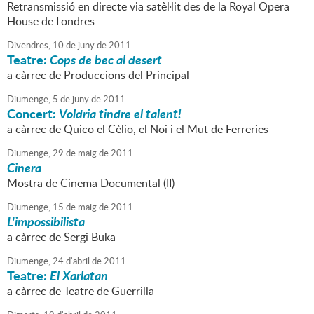
Retransmissió en directe via satèl·lit des de la Royal Opera
House de Londres
Divendres,
10
de
juny
de
2011
Teatre:
Cops de bec al desert
a càrrec de Produccions del Principal
Diumenge,
5
de
juny
de
2011
Concert:
Voldria tindre el talent!
a càrrec de Quico el Cèlio, el Noi i el Mut de Ferreries
Diumenge,
29
de
maig
de
2011
Cinera
Mostra de Cinema Documental (II)
Diumenge,
15
de
maig
de
2011
L'impossibilista
a càrrec de Sergi Buka
Diumenge,
24
d'
abril
de
2011
Teatre:
El Xarlatan
a càrrec de Teatre de Guerrilla