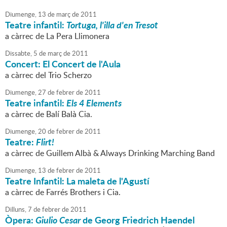
Diumenge,
13
de
març
de
2011
Teatre infantil:
Tortuga, l'illa d'en Tresot
a càrrec de La Pera Llimonera
Dissabte,
5
de
març
de
2011
Concert: El Concert de l'Aula
a càrrec del Trio Scherzo
Diumenge,
27
de
febrer
de
2011
Teatre infantil:
Els 4 Elements
a càrrec de Balí Balà Cia.
Diumenge,
20
de
febrer
de
2011
Teatre:
Flirt!
a càrrec de Guillem Albà & Always Drinking Marching Band
Diumenge,
13
de
febrer
de
2011
Teatre Infantil: La maleta de l'Agustí
a càrrec de Farrés Brothers i Cia.
Dilluns,
7
de
febrer
de
2011
Òpera:
Giulio Cesar
de Georg Friedrich Haendel