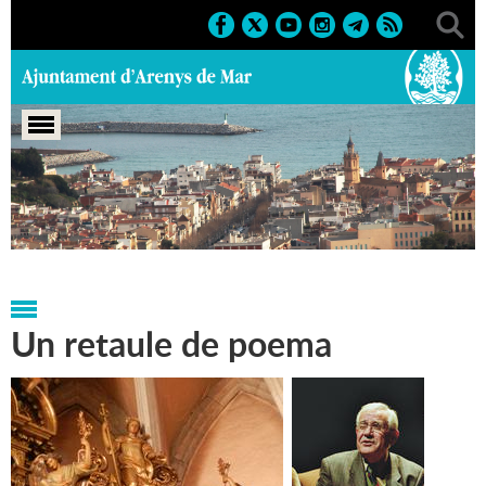
Portada
>
Regidories
>
Cultura
>
300 anys del retaule de
Santa Maria d'Arenys
Un retaule de poema